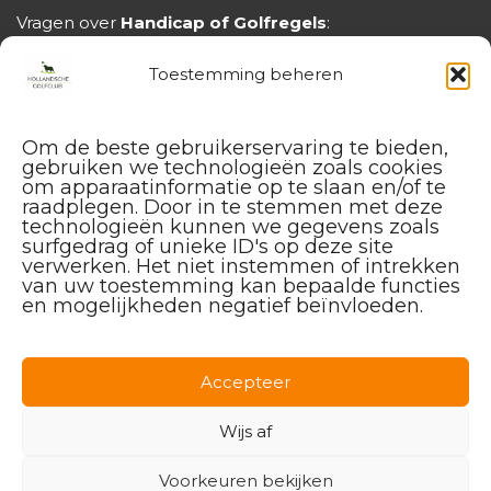
Vragen over
Handicap of Golfregels
:
handicap@hollandschegolfclub.nl
Toestemming beheren
Om de beste gebruikerservaring te bieden,
gebruiken we technologieën zoals cookies
om apparaatinformatie op te slaan en/of te
raadplegen. Door in te stemmen met deze
technologieën kunnen we gegevens zoals
surfgedrag of unieke ID's op deze site
verwerken. Het niet instemmen of intrekken
van uw toestemming kan bepaalde functies
en mogelijkheden negatief beïnvloeden.
Facebook
Instagram
Linkedin
Accepteer
Wijs af
Voorkeuren bekijken