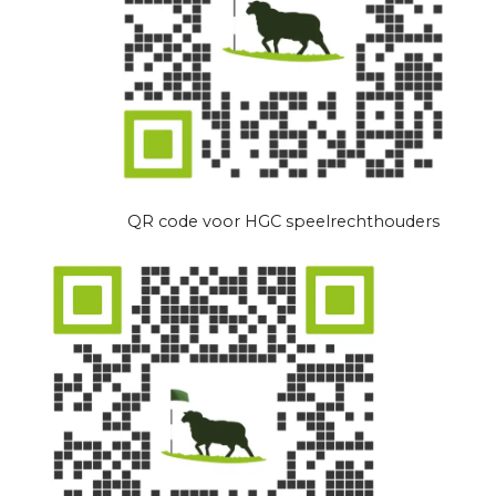
QR code voor HGC speelrechthouders