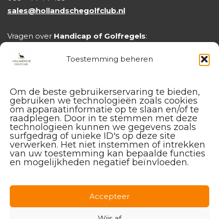
sales@hollandschegolfclub.nl
Vragen over
Handicap of Golfregels
:
handicap@hollandschegolfclub.nl
Toestemming beheren
Om de beste gebruikerservaring te bieden,
gebruiken we technologieën zoals cookies
om apparaatinformatie op te slaan en/of te
raadplegen. Door in te stemmen met deze
technologieën kunnen we gegevens zoals
surfgedrag of unieke ID's op deze site
verwerken. Het niet instemmen of intrekken
van uw toestemming kan bepaalde functies
en mogelijkheden negatief beïnvloeden.
Facebook
Instagram
Linkedin
Accepteer
Wijs af