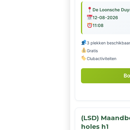
De Loonsche Duy
12-08-2026
11:08
3 plekken beschikbaa
Gratis
Clubactiviteiten
Bo
(LSD) Maandbe
holes h1