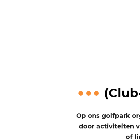
HGC Doe
(Club
Op ons golfpark org
door activiteiten 
of l