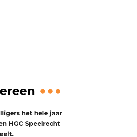
Loonsche
dereen
ligers het hele jaar
 een HGC Speelrecht
eelt.