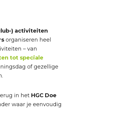
ub-) activiteiten
rs
organiseren heel
iviteiten – van
ten tot speciale
ningsdag of gezellige
n.
terug in het
HGC Doe
der waar je eenvoudig