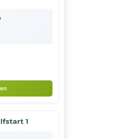
n
ken
lfstart 1