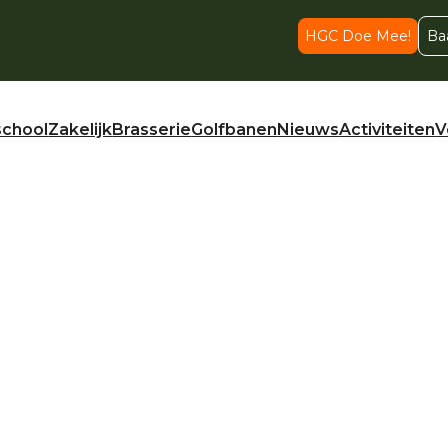
HGC Doe Mee!
Ba
school
Zakelijk
Brasserie
Golfbanen
Nieuws
Activiteiten
V