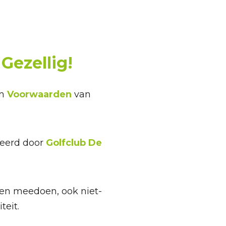
Gezellig!
jn
Voorwaarden
van
seerd door
Golfclub De
een meedoen, ook niet-
teit.