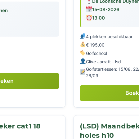
De Loonsche Duyne
15-08-2026
nen
13:00
4 plekken beschikbaar
€ 195,00
r
Golfschool
Clive Jarratt - lsd
Golfstartlessen: 15/08, 2
26/09
eken
Boe
ker cat1 18
(LSD) Maandbeke
holes h10