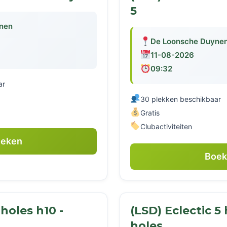
5
nen
De Loonsche Duyne
11-08-2026
09:32
ar
30 plekken beschikbaar
Gratis
Clubactiviteiten
eken
Boe
 holes h10 -
(LSD) Eclectic 5
holes