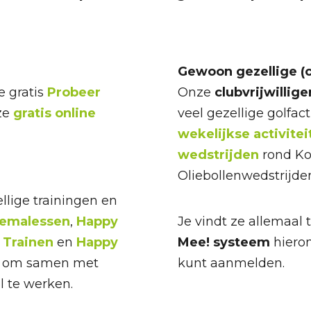
Gewoon gezellige (cl
 gratis
Probeer
Onze
clubvrijwillige
ze
gratis online
veel gezellige golfact
wekelijkse activitei
wedstrijden
rond Ko
Oliebollenwedstrijde
lige trainingen en
emalessen
,
Happy
Je vindt ze allemaal 
Trainen
en
Happy
Mee! systeem
hieron
en om samen met
kunt aanmelden.
l te werken.