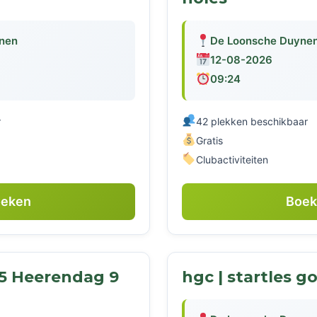
nen
De Loonsche Duyne
12-08-2026
09:24
r
42 plekken beschikbaar
Gratis
Clubactiviteiten
eken
Boe
 5 Heerendag 9
hgc | startles go