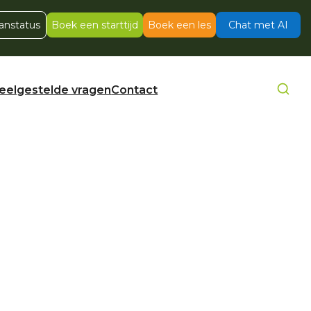
anstatus
Boek een starttijd
Boek een les
Chat met AI
eelgestelde vragen
Contact