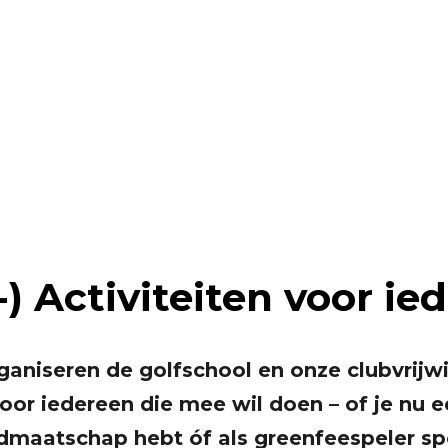
 Mee! – De 
Duynen
-) Activiteiten voor ie
aniseren de golfschool en onze clubvrijwil
voor iedereen die mee wil doen – of je nu
idmaatschap hebt óf als greenfeespeler sp