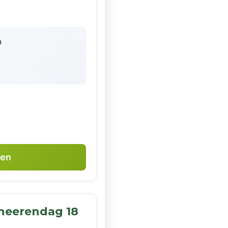
n
ken
 heerendag 18