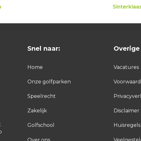
n
Sinterkla
Snel naar:
Overige 
Home
Vacatures
Onze golfparken
Voorwaar
Speelrecht
Privacyver
Zakelijk
Disclaimer
t
Golfschool
Huisregels
p
Over ons
Veelgeste