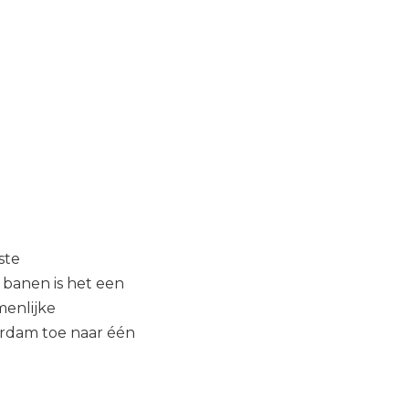
ste
 banen is het een
menlijke
rdam toe naar één