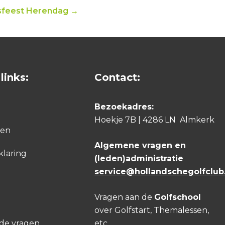
asfeest Herendag →
links:
Contact:
Bezoekadres:
Hoekje 7B | 4286 LN Almkerk
den
Algemene vragen en
klaring
(leden)administratie
service@hollandschegolfclub.
Vragen aan de
Golfschool
over Golfstart, Themalessen,
lde vragen
etc.