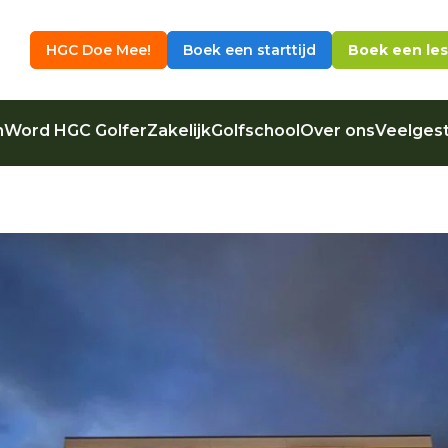
HGC Doe Mee!
Boek een starttijd
Boek een les
n
Word HGC Golfer
Zakelijk
Golfschool
Over ons
Veelgest