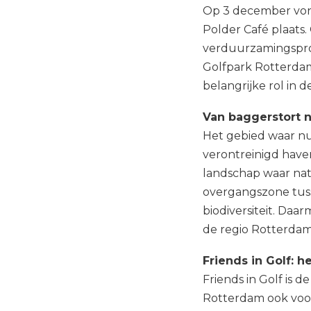
Op 3 december vond
Polder Café plaats
verduurzamingsproj
Golfpark Rotterdam 
belangrijke rol in 
Van baggerstort n
Het gebied waar nu 
verontreinigd haven
landschap waar nat
overgangszone tuss
biodiversiteit. Da
de regio Rotterdam
Friends in Golf: 
Friends in Golf is 
Rotterdam ook voor