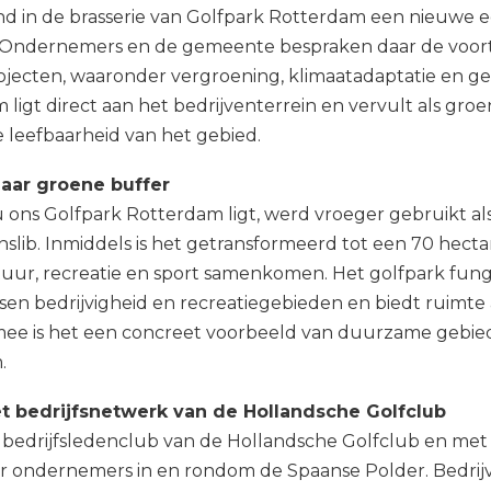
 in de brasserie van Golfpark Rotterdam een nieuwe ed
. Ondernemers en de gemeente bespraken daar de voor
ecten, waaronder vergroening, klimaatadaptatie en ge
ligt direct aan het bedrijventerrein en vervult als gro
de leefbaarheid van het gebied.
aar groene buffer
ons Golfpark Rotterdam ligt, werd vroeger gebruikt als
slib. Inmiddels is het getransformeerd tot een 70 hect
uur, recreatie en sport samenkomen. Het golfpark funge
en bedrijvigheid en recreatiegebieden en biedt ruimte a
armee is het een concreet voorbeeld van duurzame gebie
.
het bedrijfsnetwerk van de Hollandsche Golfclub
de bedrijfsledenclub van de Hollandsche Golfclub en met
 ondernemers in en rondom de Spaanse Polder. Bedrijv