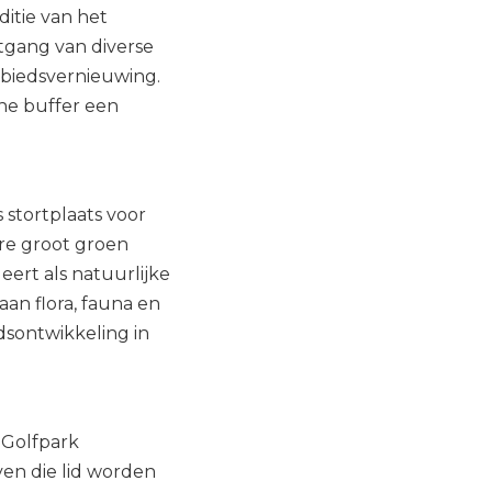
itie van het
tgang van diverse
biedsvernieuwing.
ene buffer een
 stortplaats voor
are groot groen
ert als natuurlijke
an flora, fauna en
dsontwikkeling in
 Golfpark
en die lid worden