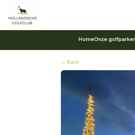
Home
Onze golfparke
← Back