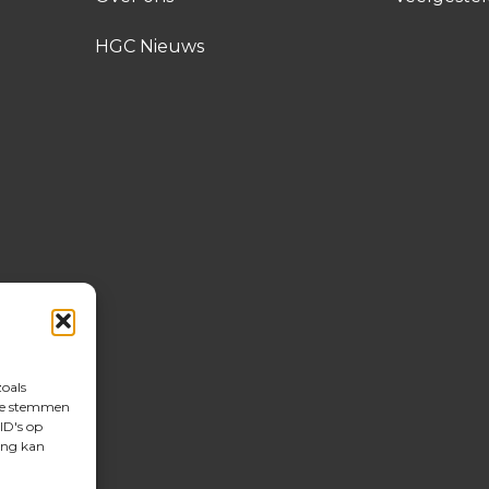
HGC Nieuws
zoals
 te stemmen
ID's op
ing kan