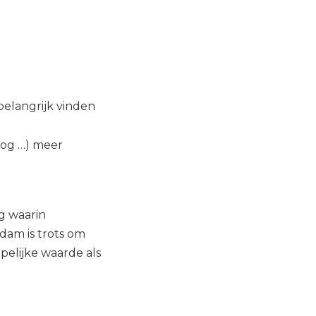
elangrijk vinden
 nog …) meer
g waarin
dam is trots om
ppelijke waarde als