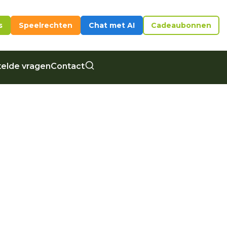
s
Speelrechten
Chat met AI
Cadeaubonnen
elde vragen
Contact