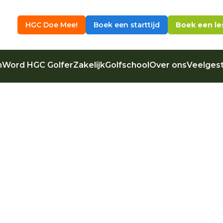
HGC Doe Mee!
Boek een starttijd
Boek een le
n
Word HGC Golfer
Zakelijk
Golfschool
Over ons
Veelgest