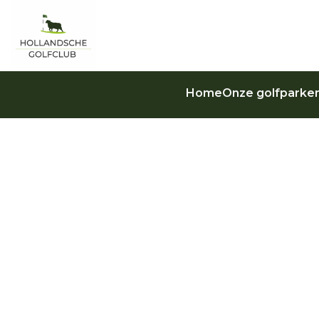
Home
Onze golfparke