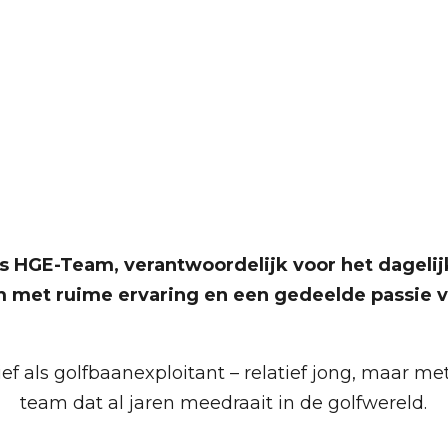
Ons team
 HGE-Team, verantwoordelijk voor het dageli
 met ruime ervaring en een gedeelde passie vo
ief als golfbaanexploitant – relatief jong, maar m
team dat al jaren meedraait in de golfwereld.