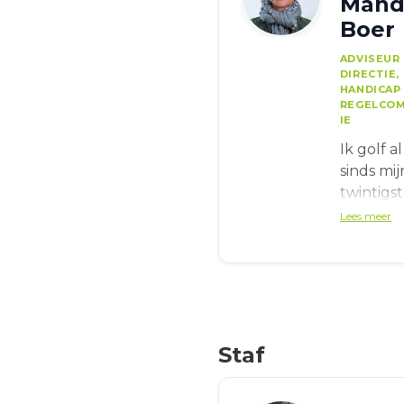
Mand
Boer
ADVISEUR
DIRECTIE,
HANDICAP
REGELCOM
IE
Ik golf al
sinds mij
twintigs
begon in
Lees meer
2002 ec
Golfpark
Almkree
Golf was
toen mi
toeganke
Staf
en gezell
met hog