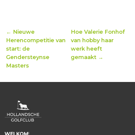
← Nieuwe
Hoe Valerie Fonhof
Herencompetitie van
van hobby haar
start: de
werk heeft
Gendersteynse
gemaakt →
Masters
WELKOM
!