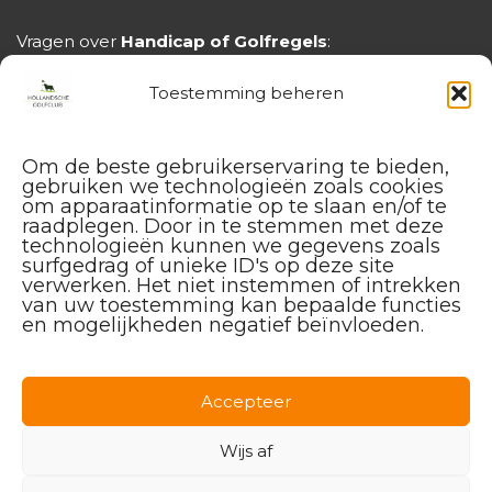
Vragen over
Handicap of Golfregels
:
handicap@hollandschegolfclub.nl
Toestemming beheren
Om de beste gebruikerservaring te bieden,
gebruiken we technologieën zoals cookies
om apparaatinformatie op te slaan en/of te
raadplegen. Door in te stemmen met deze
technologieën kunnen we gegevens zoals
surfgedrag of unieke ID's op deze site
verwerken. Het niet instemmen of intrekken
van uw toestemming kan bepaalde functies
en mogelijkheden negatief beïnvloeden.
Facebook
Instagram
Linkedin
Accepteer
Wijs af