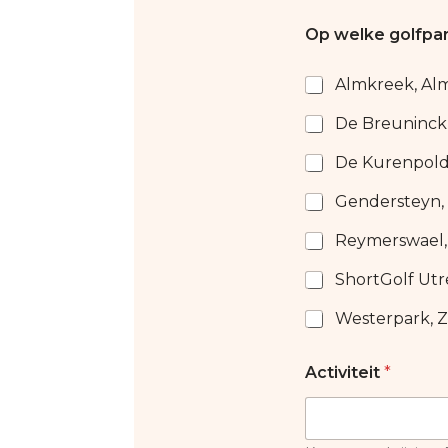
Op welke golfpark
Almkreek, Al
De Breuninckh
De Kurenpold
Gendersteyn,
Reymerswael, 
ShortGolf Utr
Westerpark, 
Activiteit
*