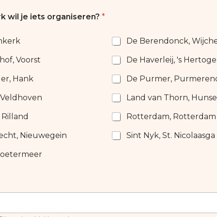
 wil je iets organiseren?
*
mkerk
De Berendonck, Wijch
of, Voorst
De Haverleij, 's Herto
er, Hank
De Purmer, Purmeren
 Veldhoven
Land van Thorn, Hunse
Rilland
Rotterdam, Rotterdam
echt, Nieuwegein
Sint Nyk, St. Nicolaasga
Zoetermeer