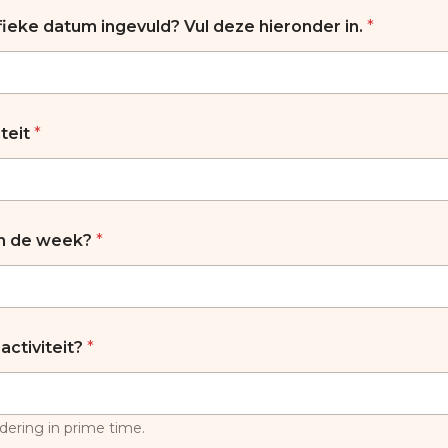
fieke datum ingevuld? Vul deze hieronder in.
*
iteit
*
an de week?
*
activiteit?
*
ndering in prime time.