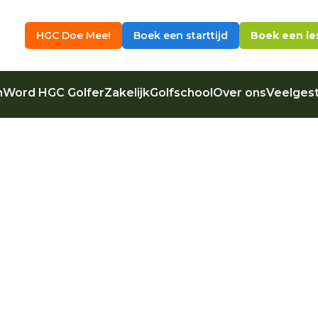
HGC Doe Mee!
Boek een starttijd
Boek een le
n
Word HGC Golfer
Zakelijk
Golfschool
Over ons
Veelgest
– Clubactivite