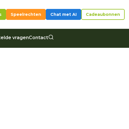
s
Speelrechten
Chat met AI
Cadeaubonnen
elde vragen
Contact
iten zonder