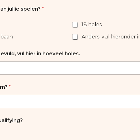
n jullie spelen?
*
18 holes
e baan
Anders, vul hieronder i
evuld, vul hier in hoeveel holes.
orm?
*
ualifying?