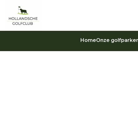
Home
Onze golfparke
Formulier 