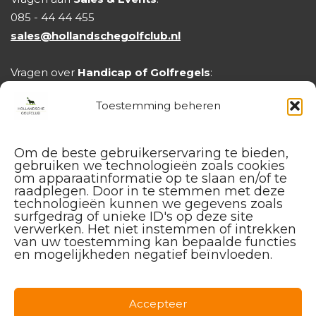
085 - 44 44 455
sales@hollandschegolfclub.nl
Vragen over
Handicap of Golfregels
:
handicap@hollandschegolfclub.nl
Toestemming beheren
Om de beste gebruikerservaring te bieden,
gebruiken we technologieën zoals cookies
om apparaatinformatie op te slaan en/of te
raadplegen. Door in te stemmen met deze
technologieën kunnen we gegevens zoals
surfgedrag of unieke ID's op deze site
verwerken. Het niet instemmen of intrekken
van uw toestemming kan bepaalde functies
en mogelijkheden negatief beïnvloeden.
Facebook
Instagram
Linkedin
Accepteer