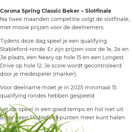
Corona Spring Classic Beker – Slotfinale
Na twee maanden competitie volgt de slotfinale,
met mooie prijzen voor de deelnemers.
Tijdens deze dag speel je een qualifying
Stableford-ronde. Er zijn prijzen voor de 1e, 2e en
3e plaats, een Neary op hole 15 en een Longest
Drive op hole 12. Je score wordt gecontroleerd
door je medespeler (marker).
Voor deelname moet je in 2025 minimaal 15
qualifying rondes hebben gespeeld.
Let op: speel in een goed tempo en hol niet uit
als je geen Stableford-punten meer kunt halen.
HGC Doe Mee!