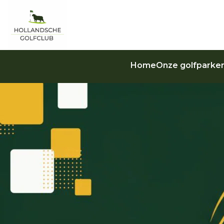
Home
Onze golfparke