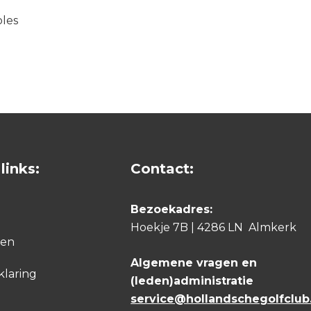
oles
links:
Contact:
Bezoekadres:
Hoekje 7B | 4286 LN Almkerk
den
Algemene vragen en
klaring
(leden)administratie
service@hollandschegolfclub.