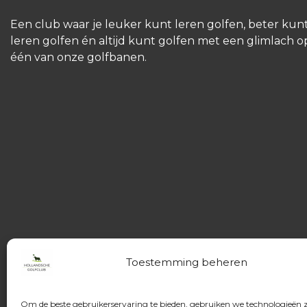
Een club waar je leuker kunt leren golfen, beter kun
leren golfen én altijd kunt golfen met een glimlach o
één van onze golfbanen.
Toestemming beheren
Om de beste gebruikerservaring te bieden, gebruiken we technologieën 