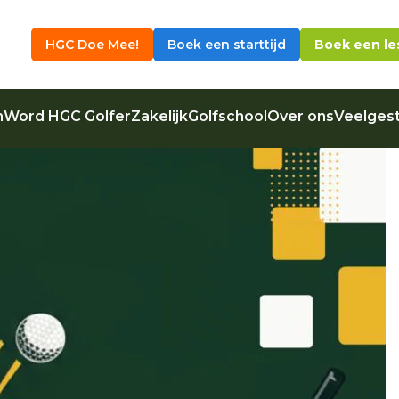
HGC Doe Mee!
Boek een starttijd
Boek een le
n
Word HGC Golfer
Zakelijk
Golfschool
Over ons
Veelgest