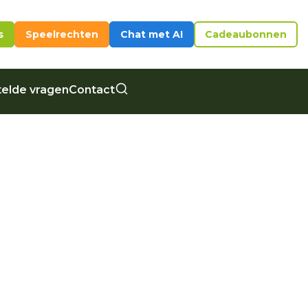
s
Speelrechten
Chat met AI
Cadeaubonnen
elde vragen
Contact