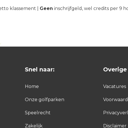
 Netto klassement |
Geen
inschrijfgeld, wel credits per 9 h
Snel naar:
Overige 
Home
Vacatures
Onze golfparken
Voorwaar
Speelrecht
Privacyver
Zakelijk
Disclaimer