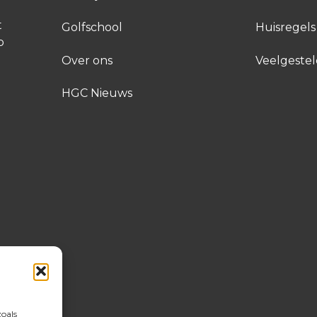
t
Golfschool
Huisregels
p
Over ons
Veelgeste
HGC Nieuws
zoals