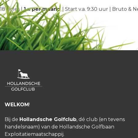
18 holes |
1 x per maand
| Start v.a. 9:30 uur | Bruto &
HGC Doe Mee!
WELKOM
!
Bij de
Hollandsche Golfclub
, dé club (en tevens
handelsnaam) van de Hollandsche Golfbaan
Exploitatiemaatschappij.