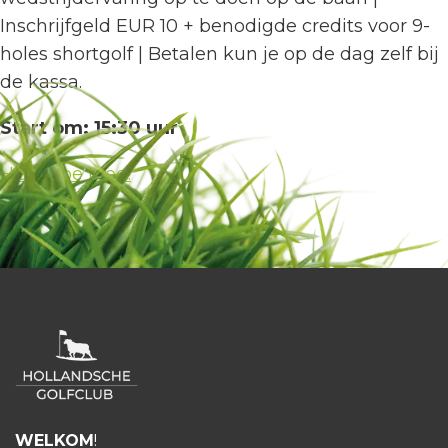
Inschrijfgeld EUR 10 +
benodigde credits voor 9-
holes shortgolf
| Betalen kun je op de dag zelf bij
de kassa.
Start om: 15:30 uur
HGC Doe Mee!
WELKOM
!