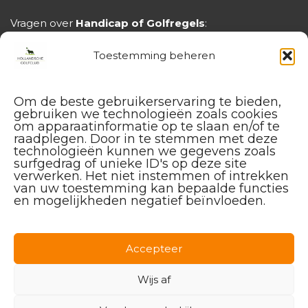
Vragen over
Handicap of Golfregels
:
handicap@hollandschegolfclub.nl
Toestemming beheren
Om de beste gebruikerservaring te bieden,
gebruiken we technologieën zoals cookies
om apparaatinformatie op te slaan en/of te
raadplegen. Door in te stemmen met deze
technologieën kunnen we gegevens zoals
surfgedrag of unieke ID's op deze site
verwerken. Het niet instemmen of intrekken
van uw toestemming kan bepaalde functies
en mogelijkheden negatief beïnvloeden.
Facebook
Instagram
Linkedin
Accepteer
Wijs af