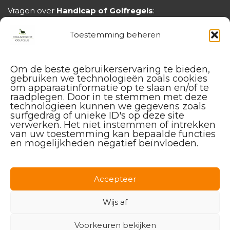
Vragen over
Handicap of Golfregels
:
handicap@hollandschegolfclub.nl
Toestemming beheren
Om de beste gebruikerservaring te bieden,
gebruiken we technologieën zoals cookies
om apparaatinformatie op te slaan en/of te
raadplegen. Door in te stemmen met deze
technologieën kunnen we gegevens zoals
surfgedrag of unieke ID's op deze site
verwerken. Het niet instemmen of intrekken
van uw toestemming kan bepaalde functies
en mogelijkheden negatief beïnvloeden.
Facebook
Instagram
Linkedin
Accepteer
Wijs af
Voorkeuren bekijken