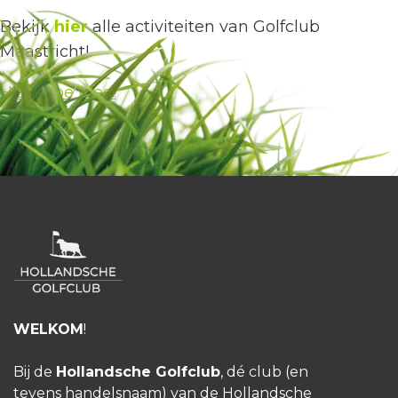
Bekijk
hier
alle activiteiten van Golfclub
Maastricht!
HGC Doe Mee!
WELKOM
!
Bij de
Hollandsche Golfclub
, dé club (en
tevens handelsnaam) van de Hollandsche