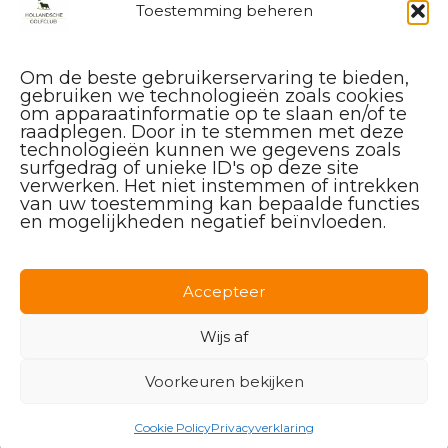
Toestemming beheren
Om de beste gebruikerservaring te bieden,
gebruiken we technologieën zoals cookies
om apparaatinformatie op te slaan en/of te
raadplegen. Door in te stemmen met deze
technologieën kunnen we gegevens zoals
surfgedrag of unieke ID's op deze site
verwerken. Het niet instemmen of intrekken
van uw toestemming kan bepaalde functies
en mogelijkheden negatief beïnvloeden.
Facebook
Instagram
Linkedin
Accepteer
Wijs af
Voorkeuren bekijken
© 2026 Hollandsche Golfclub
Cookie Policy
Privacyverklaring