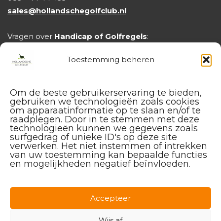
sales@hollandschegolfclub.nl
Vragen over
Handicap of Golfregels
:
handicap@hollandschegolfclub.nl
Toestemming beheren
Om de beste gebruikerservaring te bieden,
gebruiken we technologieën zoals cookies
om apparaatinformatie op te slaan en/of te
raadplegen. Door in te stemmen met deze
technologieën kunnen we gegevens zoals
surfgedrag of unieke ID's op deze site
verwerken. Het niet instemmen of intrekken
van uw toestemming kan bepaalde functies
en mogelijkheden negatief beïnvloeden.
Facebook
Instagram
Linkedin
Accepteer
Wijs af