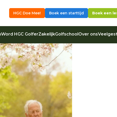
HGC Doe Mee!
Boek een starttijd
Boek een le
n
Word HGC Golfer
Zakelijk
Golfschool
Over ons
Veelgest