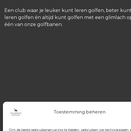
Een club waar je leuker kunt leren golfen, beter kun
leren golfen én altijd kunt golfen met een glimlach o
één van onze golfbanen.
Toestemming beheren
Om de beste gebruikerservaring te bieden, gebruiken we technologieën 