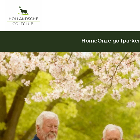
Home
Onze golfparke