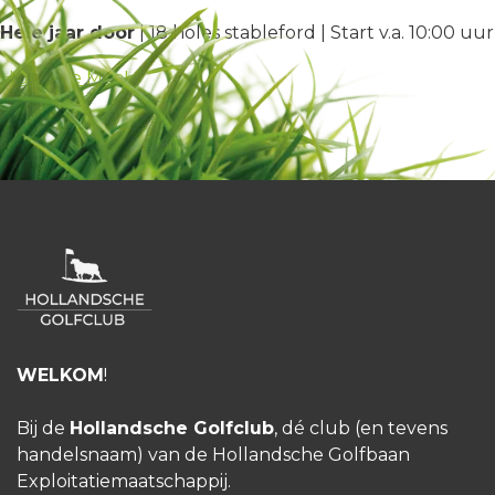
Hele jaar door
| 18 holes stableford | Start v.a. 10:00 uu
HGC Doe Mee!
WELKOM
!
Bij de
Hollandsche Golfclub
, dé club (en tevens
handelsnaam) van de Hollandsche Golfbaan
Exploitatiemaatschappij.