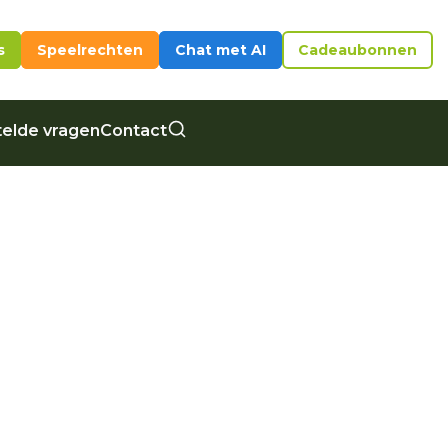
s
Speelrechten
Chat met AI
Cadeaubonnen
elde vragen
Contact