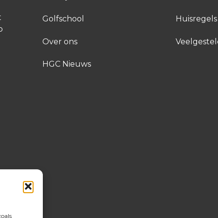
t
Golfschool
Huisregels
p
Over ons
Veelgeste
HGC Nieuws
zoals