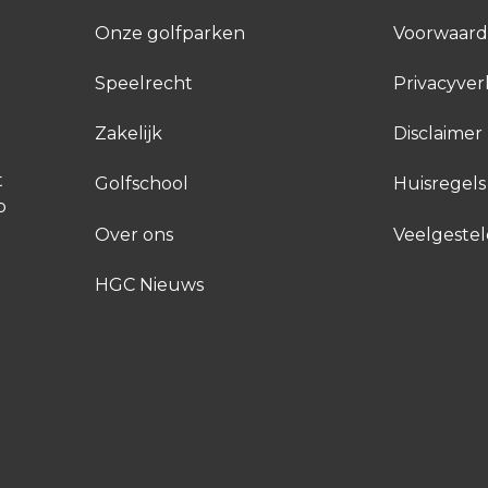
Onze golfparken
Voorwaar
Speelrecht
Privacyver
Zakelijk
Disclaimer
t
Golfschool
Huisregels
p
Over ons
Veelgeste
HGC Nieuws