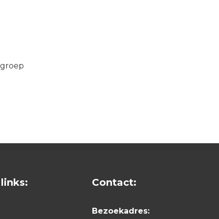
d groep
links:
Contact:
Bezoekadres: