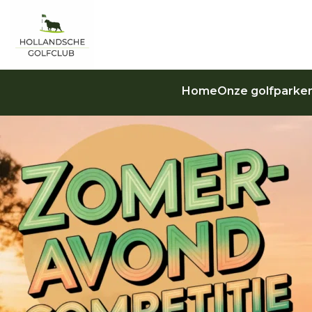
Home
Onze golfparke