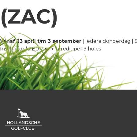
(ZAC)
Vanaf 23 april t/m 3 september
| Iedere donderdag | S
Inschrijfgeld EUR 3,- + 1 credit per 9 holes
HGC Doe Mee!