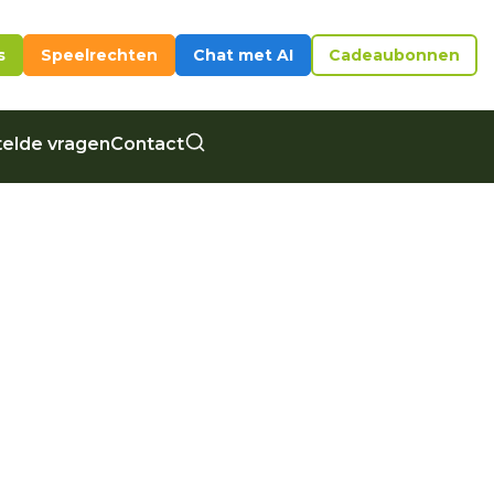
s
Speelrechten
Chat met AI
Cadeaubonnen
elde vragen
Contact