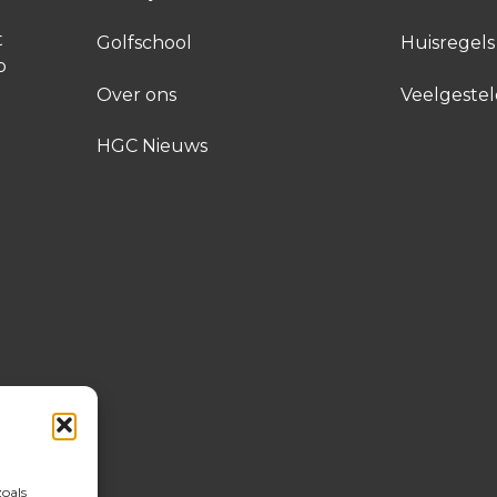
t
Golfschool
Huisregels
p
Over ons
Veelgeste
HGC Nieuws
zoals