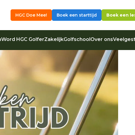
HGC Doe Mee!
Boek een starttijd
Boek een le
n
Word HGC Golfer
Zakelijk
Golfschool
Over ons
Veelgest