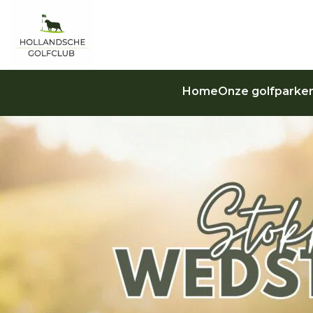
Home
Onze golfparke