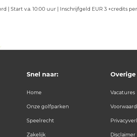
ord | Start v.a. 10:00 uur | Inschrijfgeld EUR 3 +credits pe
Snel naar:
Overige 
Home
Vacatures
Onze golfparken
Voorwaar
Speelrecht
Privacyver
Zakelijk
Disclaimer