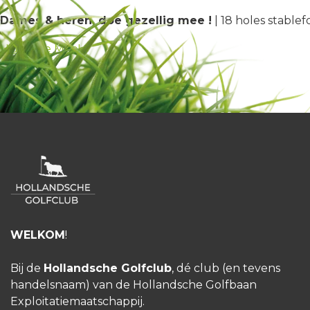
Dames & heren, doe gezellig mee !
| 18 holes stablef
HGC Doe Mee!
WELKOM
!
Bij de
Hollandsche Golfclub
, dé club (en tevens
handelsnaam) van de Hollandsche Golfbaan
Exploitatiemaatschappij.