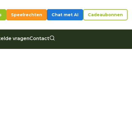
s
Speelrechten
Chat met AI
Cadeaubonnen
elde vragen
Contact