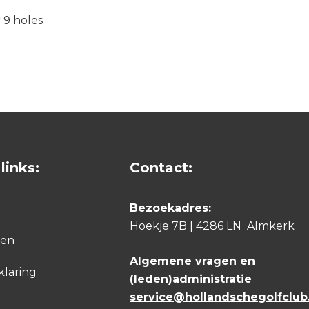
r 9 holes
links:
Contact:
Bezoekadres:
Hoekje 7B | 4286 LN Almkerk
den
Algemene vragen en
klaring
(leden)administratie
service@hollandschegolfclub.