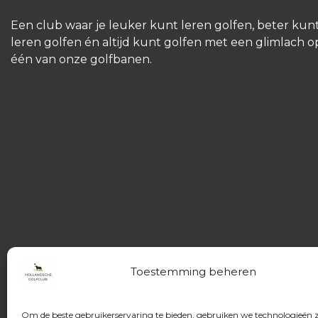
Een club waar je leuker kunt leren golfen, beter kun
leren golfen én altijd kunt golfen met een glimlach o
één van onze golfbanen.
Toestemming beheren
Om de beste gebruikerservaring te bieden, gebruiken we technologieën 