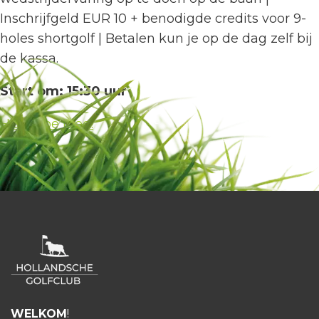
Inschrijfgeld EUR 10 +
benodigde credits voor 9-
holes shortgolf
| Betalen kun je op de dag zelf bij
de kassa.
Start om: 15:30 uur
HGC Doe Mee!
WELKOM
!