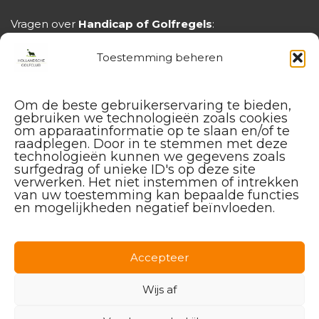
Vragen over
Handicap of Golfregels
:
handicap@hollandschegolfclub.nl
Toestemming beheren
Om de beste gebruikerservaring te bieden,
gebruiken we technologieën zoals cookies
om apparaatinformatie op te slaan en/of te
raadplegen. Door in te stemmen met deze
technologieën kunnen we gegevens zoals
surfgedrag of unieke ID's op deze site
verwerken. Het niet instemmen of intrekken
van uw toestemming kan bepaalde functies
en mogelijkheden negatief beïnvloeden.
Facebook
Instagram
Linkedin
Accepteer
Wijs af