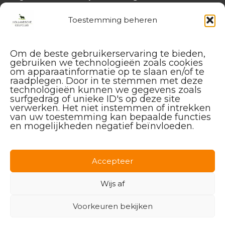
handicap@hollandschegolfclub.nl
Toestemming beheren
Om de beste gebruikerservaring te bieden,
gebruiken we technologieën zoals cookies
om apparaatinformatie op te slaan en/of te
raadplegen. Door in te stemmen met deze
technologieën kunnen we gegevens zoals
surfgedrag of unieke ID's op deze site
verwerken. Het niet instemmen of intrekken
van uw toestemming kan bepaalde functies
en mogelijkheden negatief beïnvloeden.
Facebook
Instagram
Linkedin
Accepteer
Wijs af
Voorkeuren bekijken
© 2026 Hollandsche Golfclub