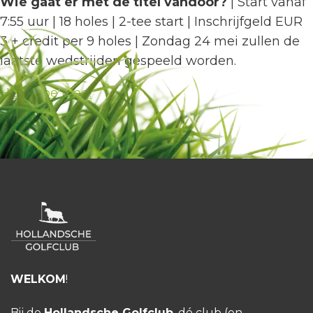
Wie gaat er met de titel vandoor?
| Start vanaf
7:55 uur | 18 holes | 2-tee start | Inschrijfgeld EUR
3 + credit per 9 holes | Zondag 24 mei zullen de
laatste wedstrijden gespeeld worden.
HGC Doe Mee!
WELKOM
!
Bij de
Hollandsche Golfclub
, dé club (en