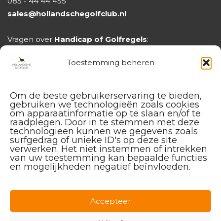
085 - 44 44 455
sales@hollandschegolfclub.nl
Vragen over
Handicap of Golfregels
:
handicap@hollandschegolfclub.nl
Toestemming beheren
Om de beste gebruikerservaring te bieden,
gebruiken we technologieën zoals cookies
om apparaatinformatie op te slaan en/of te
raadplegen. Door in te stemmen met deze
technologieën kunnen we gegevens zoals
surfgedrag of unieke ID's op deze site
verwerken. Het niet instemmen of intrekken
van uw toestemming kan bepaalde functies
en mogelijkheden negatief beïnvloeden.
Facebook
Instagram
Linkedin
Accepteer