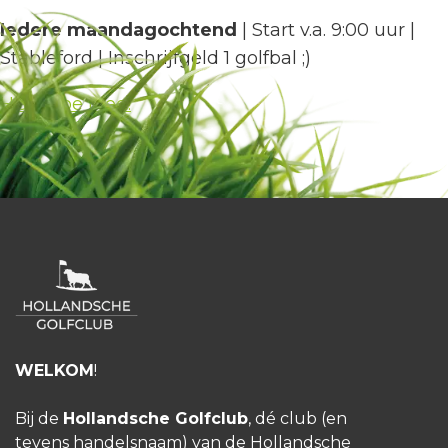
Iedere maandagochtend
| Start v.a. 9:00 uur |
Stableford | Inschrijfgeld 1 golfbal ;)
HGC Doe Mee!
WELKOM
!
Bij de
Hollandsche Golfclub
, dé club (en
tevens handelsnaam) van de Hollandsche