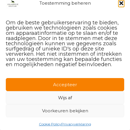
Toestemming beheren
Om de beste gebruikerservaring te bieden,
gebruiken we technologieën zoals cookies
om apparaatinformatie op te slaan en/of te
raadplegen. Door in te stemmen met deze
technologieën kunnen we gegevens zoals
surfgedrag of unieke ID's op deze site
verwerken. Het niet instemmen of intrekken
van uw toestemming kan bepaalde functies
en mogelijkheden negatief beïnvloeden.
Facebook
Instagram
Linkedin
Accepteer
Wijs af
Voorkeuren bekijken
© 2026 Hollandsche Golfclub
Cookie Policy
Privacyverklaring