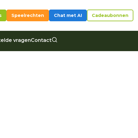
s
Speelrechten
Chat met AI
Cadeaubonnen
elde vragen
Contact