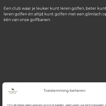
Een club waar je leuker kunt leren golfen, beter kun
leren golfen én altijd kunt golfen met een glimlach o
één van onze golfbanen.
Toestemming beheren
Om de beste gebruikerservaring te bieden, gebruiken we technologieën 