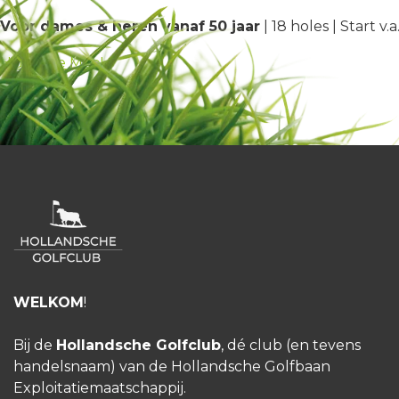
Voor dames & heren vanaf 50 jaar
| 18 holes | Start v.
HGC Doe Mee!
WELKOM
!
Bij de
Hollandsche Golfclub
, dé club (en tevens
handelsnaam) van de Hollandsche Golfbaan
Exploitatiemaatschappij.