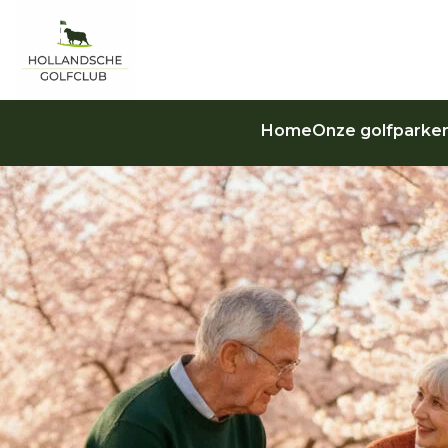
Home
Onze golfparke