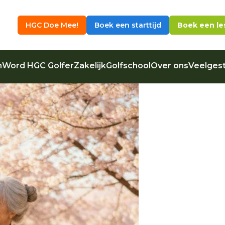
HGC Doe Mee!
Boek een starttijd
Boek een le
n
Word HGC Golfer
Zakelijk
Golfschool
Over ons
Veelgest