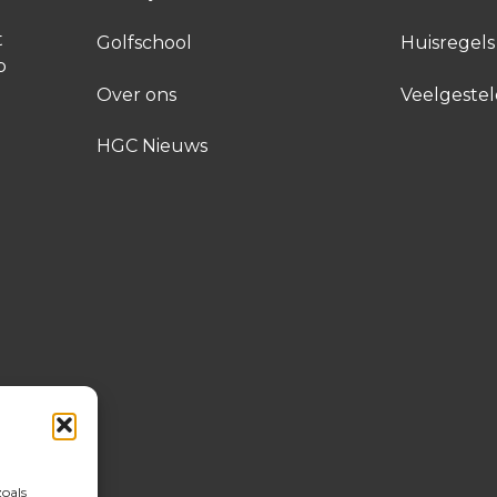
t
Golfschool
Huisregels
p
Over ons
Veelgeste
HGC Nieuws
zoals