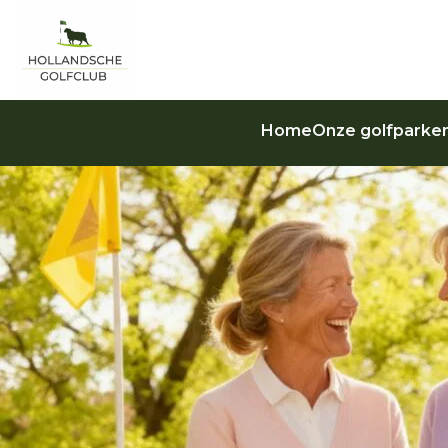
Home
Onze golfparke