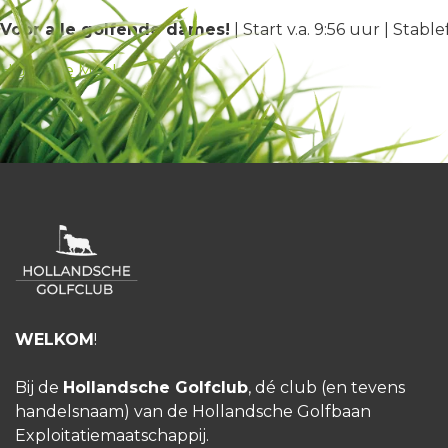
Voor alle golfende dames!
| Start v.a. 9:56 uur | Stabl
HGC Doe Mee!
WELKOM
!
Bij de
Hollandsche Golfclub
, dé club (en tevens
handelsnaam) van de Hollandsche Golfbaan
Exploitatiemaatschappij.