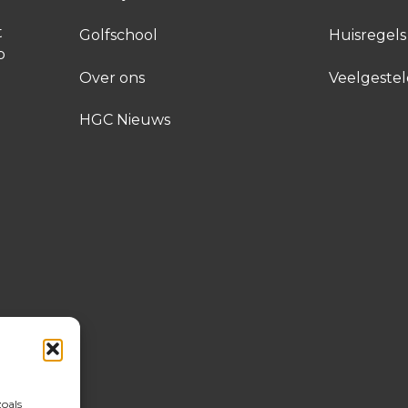
t
Golfschool
Huisregels
p
Over ons
Veelgeste
HGC Nieuws
zoals