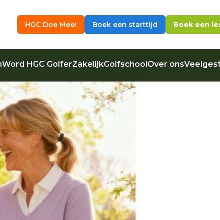
HGC Doe Mee!
Boek een starttijd
Boek een le
n
Word HGC Golfer
Zakelijk
Golfschool
Over ons
Veelgest