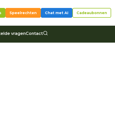
s
Speelrechten
Chat met AI
Cadeaubonnen
elde vragen
Contact