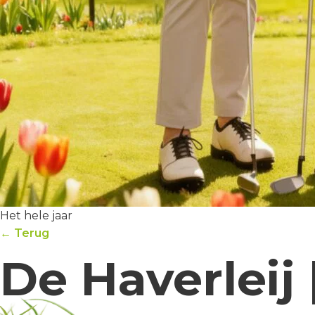
Het hele jaar
← Terug
De Haverleij