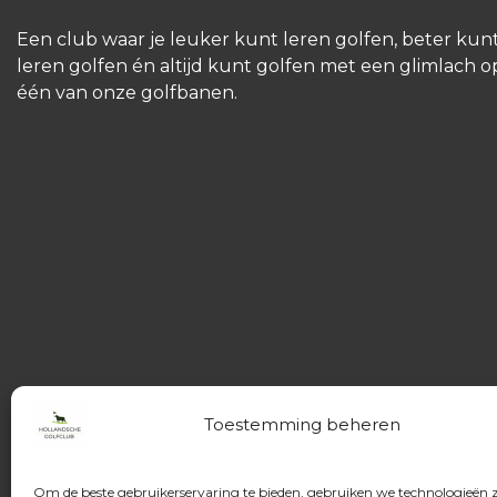
Een club waar je leuker kunt leren golfen, beter kun
leren golfen én altijd kunt golfen met een glimlach o
één van onze golfbanen.
Toestemming beheren
Om de beste gebruikerservaring te bieden, gebruiken we technologieën 