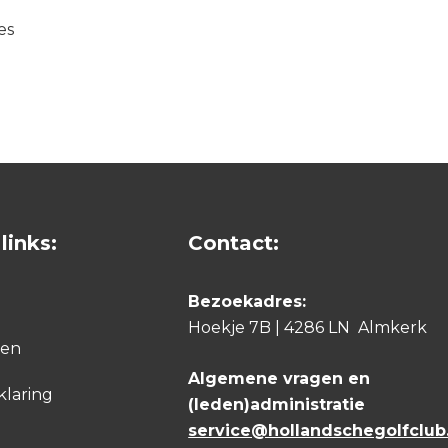
es
links:
Contact:
Bezoekadres:
Hoekje 7B | 4286 LN Almkerk
den
Algemene vragen en
klaring
(leden)administratie
service@hollandschegolfclub.