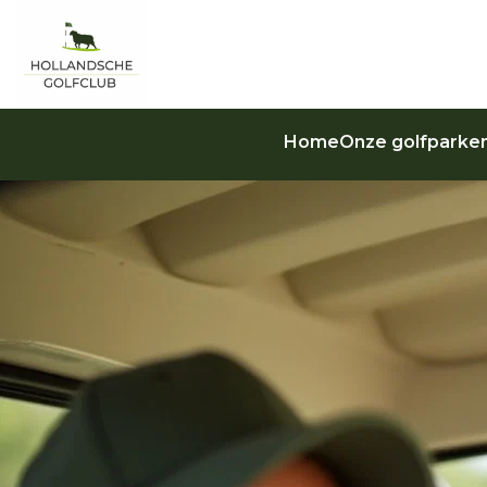
Home
Onze golfparke