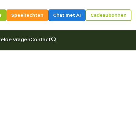
s
Speelrechten
Chat met AI
Cadeaubonnen
elde vragen
Contact