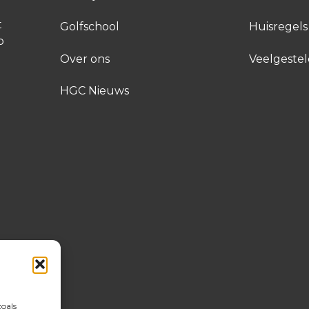
t
Golfschool
Huisregels
p
Over ons
Veelgeste
HGC Nieuws
zoals