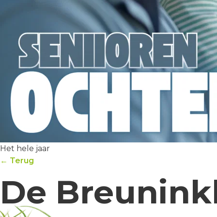
Het hele jaar
← Terug
De Breunink