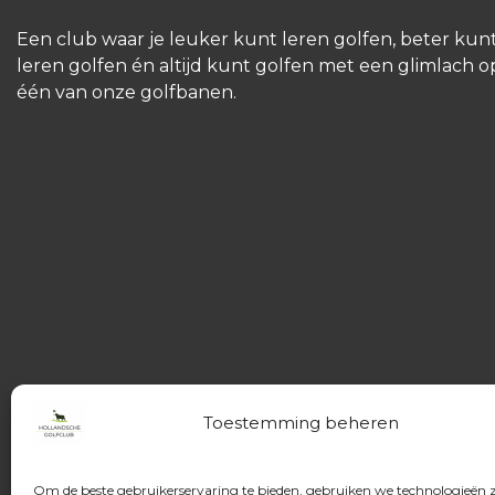
Een club waar je leuker kunt leren golfen, beter kun
leren golfen én altijd kunt golfen met een glimlach o
één van onze golfbanen.
Toestemming beheren
Om de beste gebruikerservaring te bieden, gebruiken we technologieën 