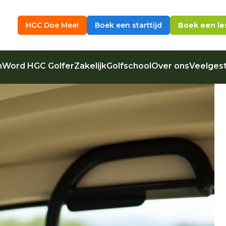
HGC Doe Mee!
Boek een starttijd
Boek een le
n
Word HGC Golfer
Zakelijk
Golfschool
Over ons
Veelgest