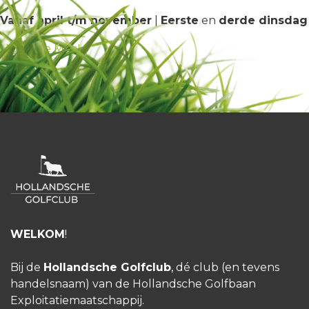
Vanaf april t/m november
|
Eerste
en
derde dinsdag
HGC Doe Mee!
WELKOM
!
Bij de
Hollandsche Golfclub
, dé club (en tevens
handelsnaam) van de Hollandsche Golfbaan
Exploitatiemaatschappij.