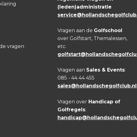
klaring
(leden)administratie
service@hollandschegolfclub.
Vragen aan de
Golfschool
over Golfstart, Themalessen,
lde vragen
etc.
golfstart@hollandschegolfclu
Vragen aan
Sales & Events
:
085 - 44 44 455
sales@hollandschegolfclub.nl
Vragen over
Handicap of
Golfregels
:
handicap@hollandschegolfclu