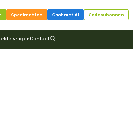
s
Speelrechten
Chat met AI
Cadeaubonnen
elde vragen
Contact