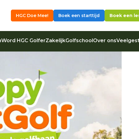
HGC Doe Mee!
Boek een starttijd
Boek een le
n
Word HGC Golfer
Zakelijk
Golfschool
Over ons
Veelgest