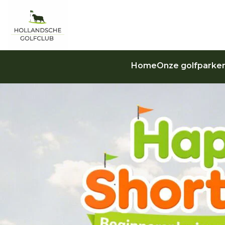
Home
Onze golfparke