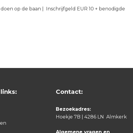
 doen op de baan | Inschrijfgeld EUR 10 +
benodigde
links:
Contact:
Bezoekadres:
Hoekje 7B | 4286 LN Almkerk
den
Algemene vragen en