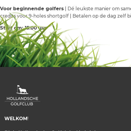
Voor beginnende golfers
| Dé leukste manier om samen
credits voor 9-holes shortgolf
| Betalen op de dag zelf bi
Start om: 15:00 uur
HGC Doe Mee!
WELKOM
!