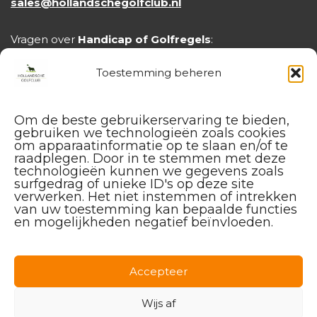
sales@hollandschegolfclub.nl
Vragen over
Handicap of Golfregels
:
handicap@hollandschegolfclub.nl
Toestemming beheren
Om de beste gebruikerservaring te bieden,
gebruiken we technologieën zoals cookies
om apparaatinformatie op te slaan en/of te
raadplegen. Door in te stemmen met deze
technologieën kunnen we gegevens zoals
surfgedrag of unieke ID's op deze site
verwerken. Het niet instemmen of intrekken
van uw toestemming kan bepaalde functies
en mogelijkheden negatief beïnvloeden.
Facebook
Instagram
Linkedin
Accepteer
Wijs af