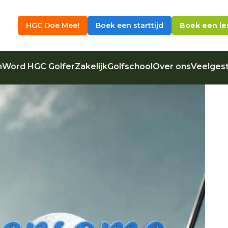
HGC Doe Mee!
Boek een starttijd
Boek een le
n
Word HGC Golfer
Zakelijk
Golfschool
Over ons
Veelgest