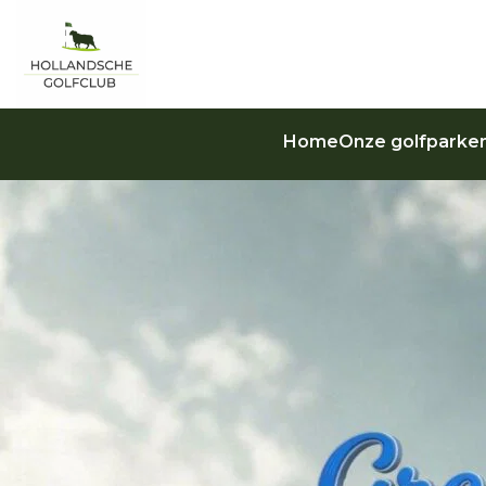
Home
Onze golfparke