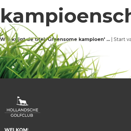
kampioensc
Wie krijgt de titel 'Greensome kampioen' ...
| Start v
HGC Doe Mee!
WELKOM
!