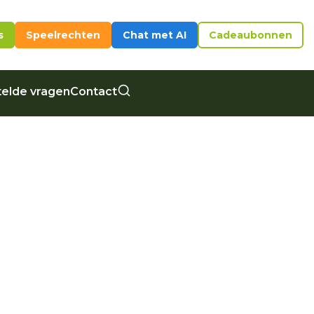
s
Speelrechten
Chat met AI
Cadeaubonnen
elde vragen
Contact