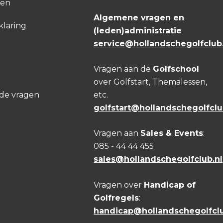
den
Algemene vragen en
klaring
(leden)administratie
service@hollandschegolfclub.
Vragen aan de
Golfschool
over Golfstart, Themalessen,
lde vragen
etc.
golfstart@hollandschegolfclu
Vragen aan
Sales & Events
:
085 - 44 44 455
sales@hollandschegolfclub.nl
Vragen over
Handicap of
Golfregels
:
handicap@hollandschegolfclu