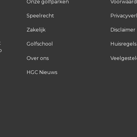
Onze golfparken
Voorwaar
Speelrecht
Privacyver
Zakelijk
Disclaimer
t
Golfschool
Huisregels
p
Over ons
Veelgeste
HGC Nieuws