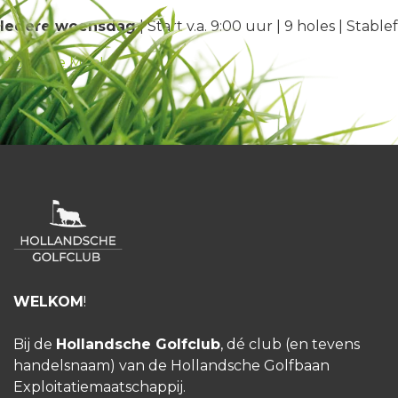
Iedere woensdag
| Start v.a. 9:00 uur | 9 holes | Stabl
HGC Doe Mee!
WELKOM
!
Bij de
Hollandsche Golfclub
, dé club (en tevens
handelsnaam) van de Hollandsche Golfbaan
Exploitatiemaatschappij.