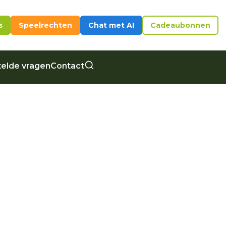
s
Speelrechten
Chat met AI
Cadeaubonnen
elde vragen
Contact