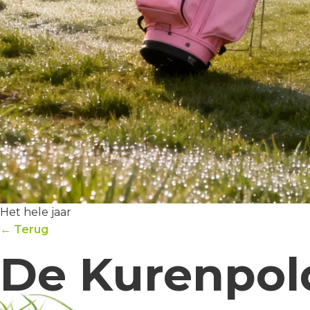
Het hele jaar
← Terug
De Kurenpol