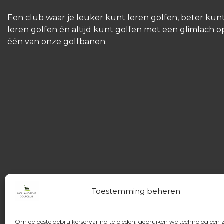
Een club waar je leuker kunt leren golfen, beter kun
leren golfen én altijd kunt golfen met een glimlach o
één van onze golfbanen.
Toestemming beheren
Om de beste gebruikerservaring te bieden, gebruiken we technologieën 