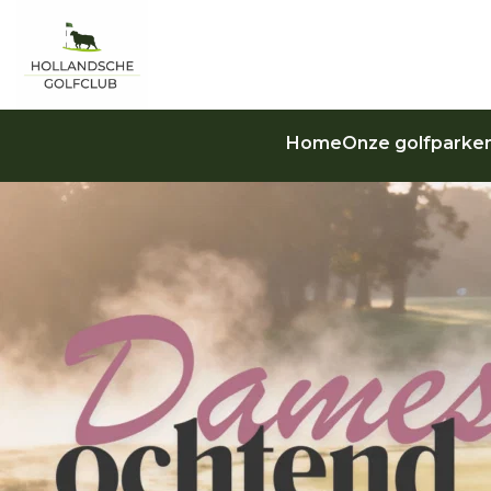
Home
Onze golfparke