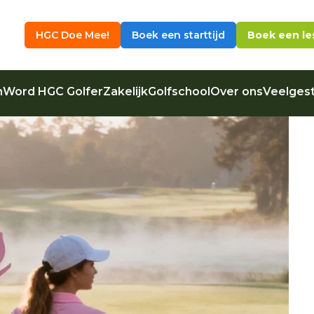
HGC Doe Mee!
Boek een starttijd
Boek een le
n
Word HGC Golfer
Zakelijk
Golfschool
Over ons
Veelgest