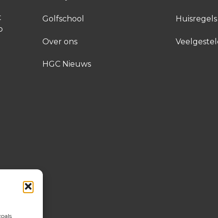
t
Golfschool
Huisregels
p
Over ons
Veelgeste
HGC Nieuws
zoals