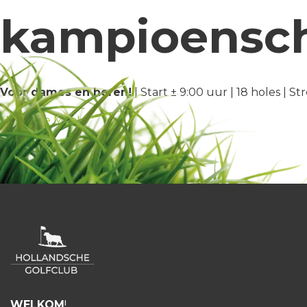
kampioensc
Voor dames en heren!
| Start ± 9:00 uur | 18 holes | S
HGC Doe Mee!
WELKOM
!