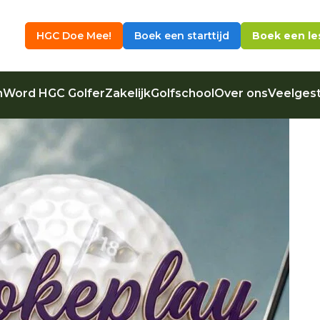
HGC Doe Mee!
Boek een starttijd
Boek een le
n
Word HGC Golfer
Zakelijk
Golfschool
Over ons
Veelgest