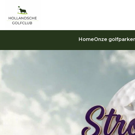
Home
Onze golfparke