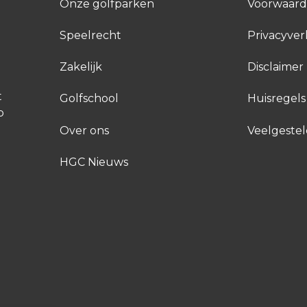
Onze golfparken
Voorwaar
Speelrecht
Privacyver
Zakelijk
Disclaimer
t
Golfschool
Huisregels
p
Over ons
Veelgeste
HGC Nieuws