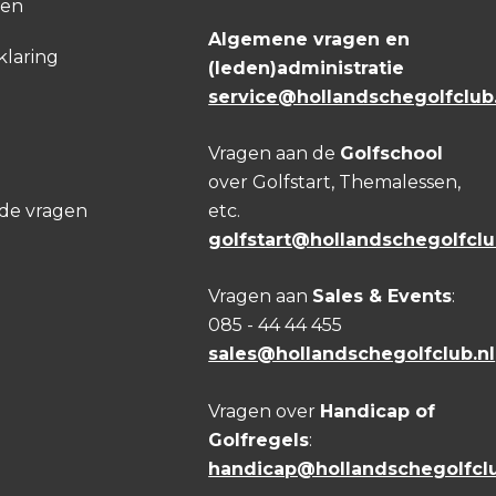
den
Algemene vragen en
klaring
(leden)administratie
service@hollandschegolfclub.
Vragen aan de
Golfschool
over Golfstart, Themalessen,
lde vragen
etc.
golfstart@hollandschegolfclu
Vragen aan
Sales & Events
:
085 - 44 44 455
sales@hollandschegolfclub.nl
Vragen over
Handicap of
Golfregels
:
handicap@hollandschegolfclu