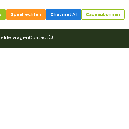
s
Speelrechten
Chat met AI
Cadeaubonnen
elde vragen
Contact