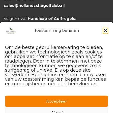
sales@hollandschegolfclub.nl
Vragen over
Handicap of Golfregels
:
handicap@hollandschegolfclub.nl
Toestemming beheren
Om de beste gebruikerservaring te bieden,
gebruiken we technologieën zoals cookies
om apparaatinformatie op te slaan en/of te
raadplegen. Door in te stemmen met deze
technologieën kunnen we gegevens zoals
surfgedrag of unieke ID's op deze site
verwerken. Het niet instemmen of intrekken
van uw toestemming kan bepaalde functies
en mogelijkheden negatief beïnvloeden.
Facebook
Instagram
Linkedin
Accepteer
Wijs af