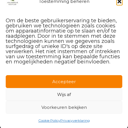
Toestemming beheren
Om de beste gebruikerservaring te bieden,
gebruiken we technologieën zoals cookies
om apparaatinformatie op te slaan en/of te
raadplegen. Door in te stemmen met deze
technologieën kunnen we gegevens zoals
surfgedrag of unieke ID's op deze site
verwerken. Het niet instemmen of intrekken
van uw toestemming kan bepaalde functies
en mogelijkheden negatief beïnvloeden.
Facebook
Instagram
Linkedin
Accepteer
Wijs af
Voorkeuren bekijken
© 2026 Hollandsche Golfclub
Cookie Policy
Privacyverklaring