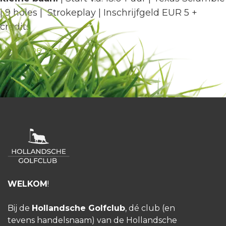
| 9 holes | Strokeplay | Inschrijfgeld EUR 5 +
credits
HGC Doe Mee!
WELKOM
!
Bij de
Hollandsche Golfclub
, dé club (en
tevens handelsnaam) van de Hollandsche