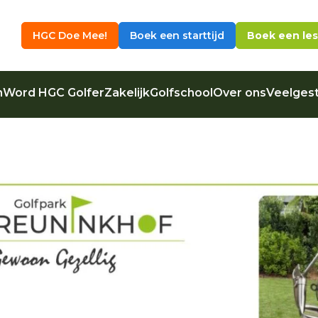
HGC Doe Mee!
Boek een starttijd
Boek een les
n
Word HGC Golfer
Zakelijk
Golfschool
Over ons
Veelgest