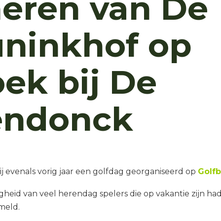
eren van De
ninkhof op
ek bij De
endonck
 evenals vorig jaar een golfdag georganiseerd op
Golf
heid van veel herendag spelers die op vakantie zijn ha
meld.