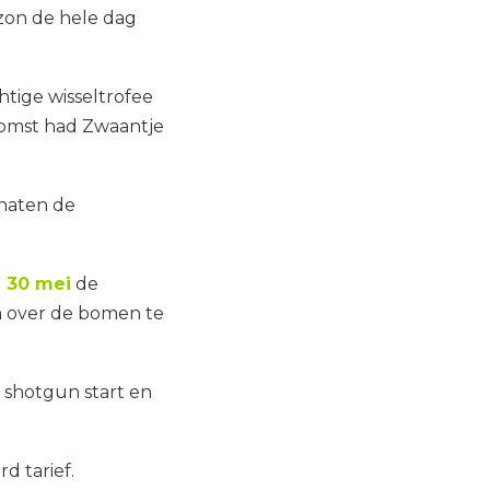
zon de hele dag
htige wisseltrofee
komst had Zwaantje
anaten de
 30 mei
de
om over de bomen te
e shotgun start en
d tarief.