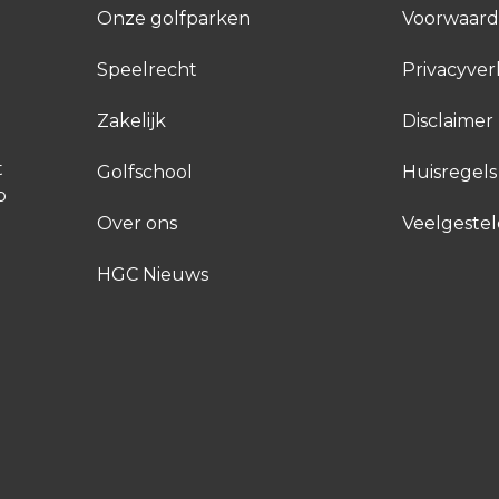
Onze golfparken
Voorwaar
Speelrecht
Privacyver
Zakelijk
Disclaimer
t
Golfschool
Huisregels
p
Over ons
Veelgeste
HGC Nieuws