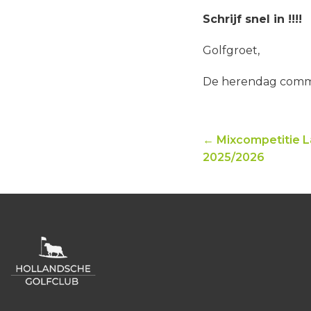
Schrijf snel in !!!!
Golfgroet,
De herendag commi
← Mixcompetitie 
2025/2026