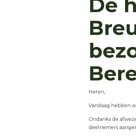
De h
Breu
bezo
Ber
Heren,
Vandaag hebben wij
Ondanks de afwezig
deelnemers aange