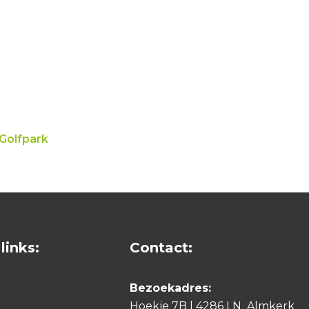
Golfpark
links:
Contact:
Bezoekadres:
Hoekje 7B | 4286 LN Almkerk