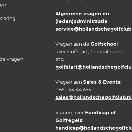
den
Algemene vragen en
klaring
(leden)administratie
service@hollandschegolfclub.
Vragen aan de
Golfschool
over Golfstart, Themalessen,
lde vragen
etc.
golfstart@hollandschegolfclu
Vragen aan
Sales & Events
:
085 - 44 44 455
sales@hollandschegolfclub.nl
Vragen over
Handicap of
Golfregels
:
handicap@hollandschegolfclu