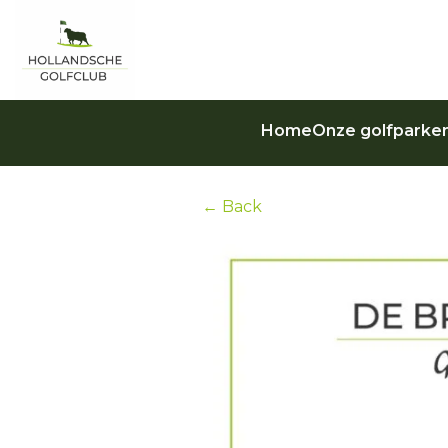
Home
Onze golfparke
← Back