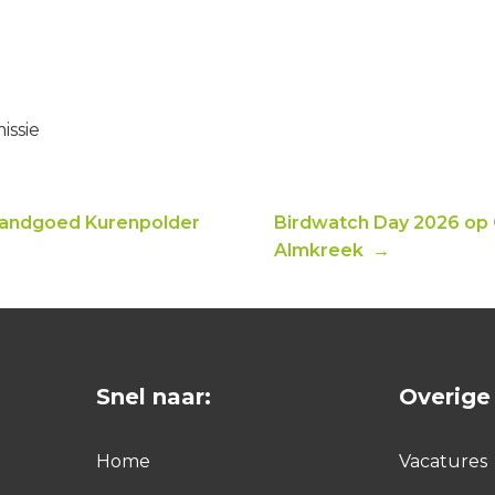
ssie
Landgoed Kurenpolder
Birdwatch Day 2026 op 
Almkreek →
Snel naar:
Overige 
Home
Vacatures