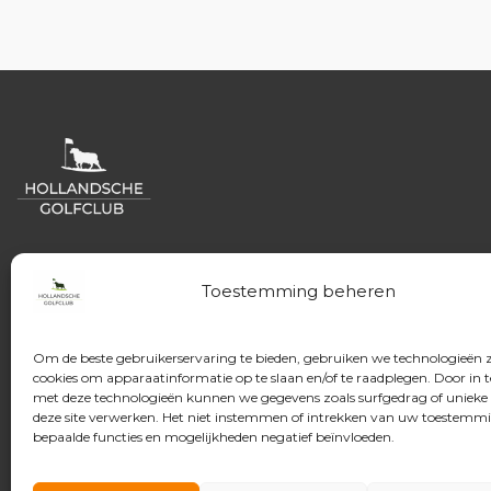
WELKOM
!
Toestemming beheren
Bij de
Hollandsche Golfclub
, dé club (en tevens
handelsnaam) van de Hollandsche Golfbaan
Om de beste gebruikerservaring te bieden, gebruiken we technologieën 
Exploitatiemaatschappij.
cookies om apparaatinformatie op te slaan en/of te raadplegen. Door in
met deze technologieën kunnen we gegevens zoals surfgedrag of unieke 
deze site verwerken. Het niet instemmen of intrekken van uw toestemm
Een club waar je leuker kunt leren golfen, beter kun
bepaalde functies en mogelijkheden negatief beïnvloeden.
leren golfen én altijd kunt golfen met een glimlach o
één van onze golfbanen.