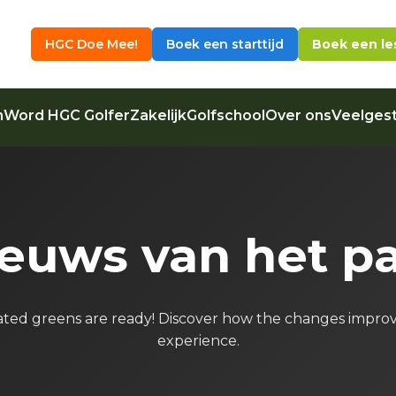
HGC Doe Mee!
Boek een starttijd
Boek een le
n
Word HGC Golfer
Zakelijk
Golfschool
Over ons
Veelgest
euws van het p
ted greens are ready! Discover how the changes improve
experience.