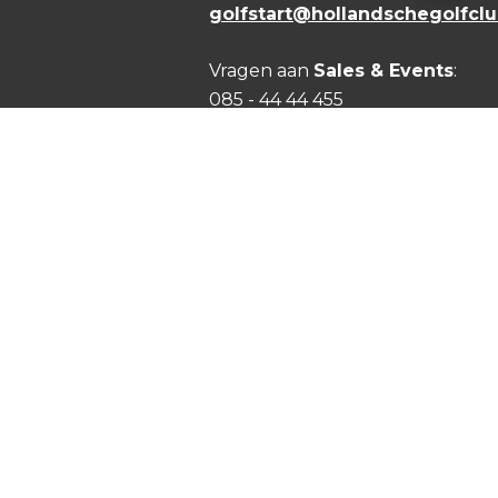
golfstart@hollandschegolfclu
Vragen aan
Sales & Events
:
085 - 44 44 455
sales@hollandschegolfclub.nl
Vragen over
Handicap of
Golfregels
:
handicap@hollandschegolfclu
Facebook
Instagram
Linkedin