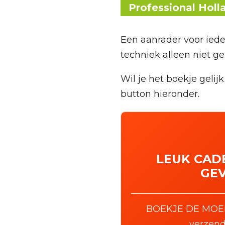
Professional Holl
Een aanrader voor iede
techniek alleen niet ge
Wil je het boekje gelij
button hieronder.
LEUK CAD
GEV
BOEKJE DE MOEILIJ
verzend