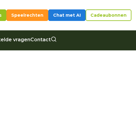
s
Speelrechten
Chat met AI
Cadeaubonnen
elde vragen
Contact