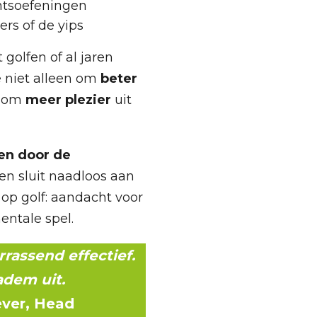
chtsoefeningen
ers of de yips
 golfen of al jaren
je niet alleen om
beter
l om
meer plezier
uit
en door de
en sluit naadloos aan
b op golf: aandacht voor
entale spel.
rrassend effectief.
 adem uit.
ver, Head