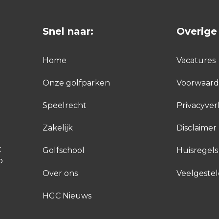
Snel naar:
Overige 
Home
Vacatures
Onze golfparken
Voorwaar
Speelrecht
Privacyver
Zakelijk
Disclaimer
t
Golfschool
Huisregels
p
Over ons
Veelgeste
HGC Nieuws