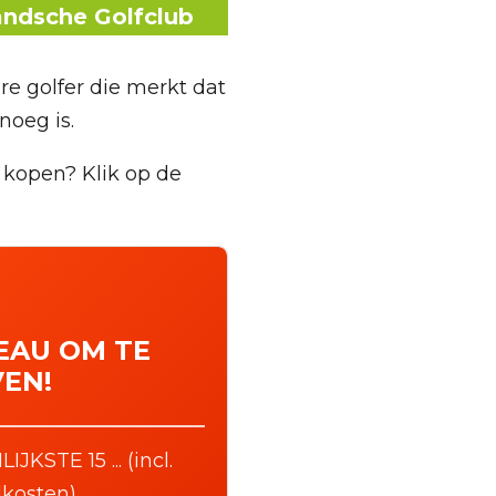
andsche Golfclub
re golfer die merkt dat
noeg is.
k kopen? Klik op de
EAU OM TE
EN!
KSTE 15 ... (incl.
kosten)