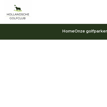
Home
Onze golfparke