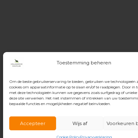
Toestemming beheren
Om de beste gebruikerservaring te bieden, gebruiken we technologieën 
cookies om apparaatinformatie op te slaan en/of te raadplegen. Door in
met deze technologieën kunnen we gegevens zoals surfgedrag of unieke 
deze site verwerken. Het niet instemmen of intrekken van uw toestemm
bepaalde functies en mogelijkheden negatief beïnvloeden.
Accepteer
Wijs af
Voorkeuren b
© 2026 Hollandsche Golfclub
Cookie Policy
Privacyverklaring