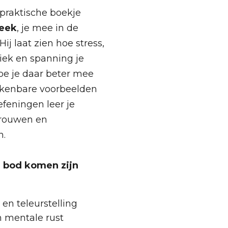
 praktische boekje
eek
, je mee in de
ij laat zien hoe stress,
tiek en spanning je
oe je daar beter mee
rkenbare voorbeelden
efeningen leer je
trouwen en
n.
 bod komen zijn
n teleurstelling
n mentale rust