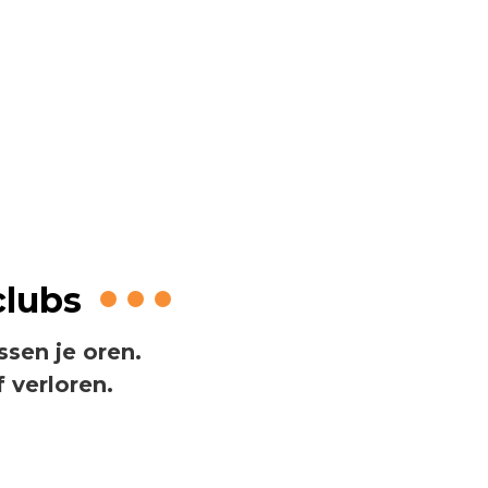
 in golf
clubs
ssen je oren.
 verloren.