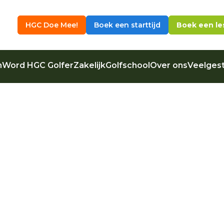
HGC Doe Mee!
Boek een starttijd
Boek een le
n
Word HGC Golfer
Zakelijk
Golfschool
Over ons
Veelgest