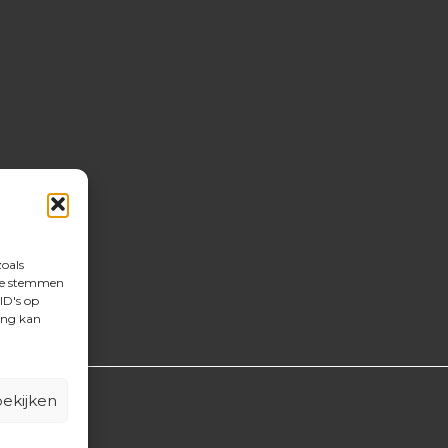
zoals
 te stemmen
ID's op
ing kan
ekijken