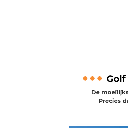
De moei
Golf
De moeilijks
Precies d