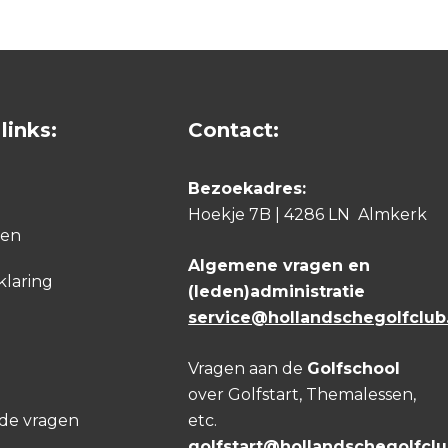
links:
Contact:
Bezoekadres:
Hoekje 7B | 4286 LN Almkerk
den
Algemene vragen en
klaring
(leden)administratie
service@hollandschegolfclub.
Vragen aan de
Golfschool
over Golfstart, Themalessen,
lde vragen
etc.
golfstart@hollandschegolfclu