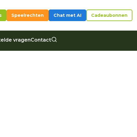
s
Speelrechten
Chat met AI
Cadeaubonnen
elde vragen
Contact