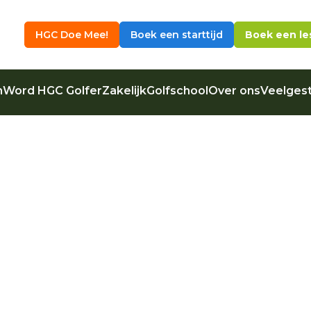
HGC Doe Mee!
Boek een starttijd
Boek een le
n
Word HGC Golfer
Zakelijk
Golfschool
Over ons
Veelgest