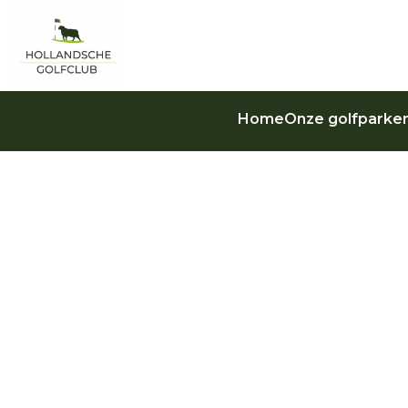
Home
Onze golfparke