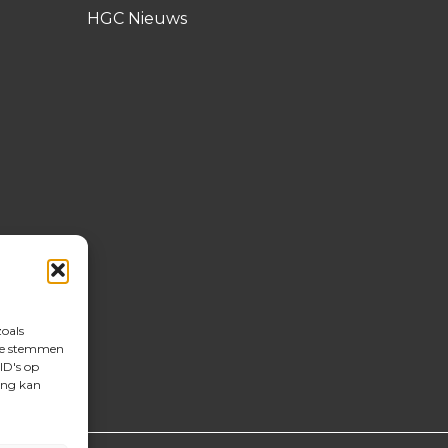
HGC Nieuws
zoals
 te stemmen
ID's op
ing kan