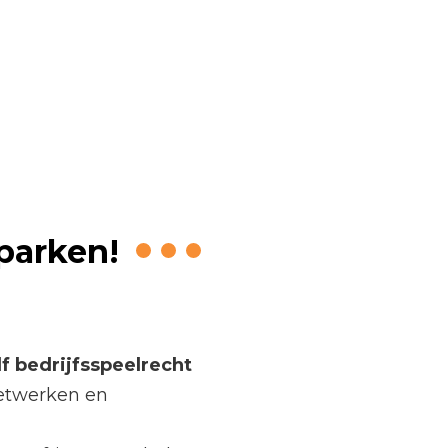
sspeelrecht
fparken!
lf bedrijfsspeelrecht
netwerken en