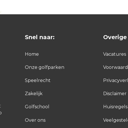
Snel naar:
Overige 
Home
Vacatures
Onze golfparken
Voorwaar
Speelrecht
Privacyver
Zakelijk
Disclaimer
t
Golfschool
Huisregels
p
Over ons
Veelgeste