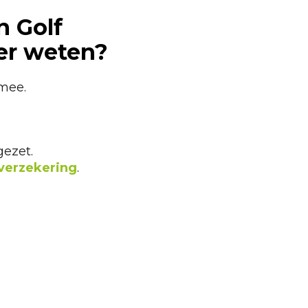
n Golf
eer weten?
 mee.
ezet.
verzekering
.