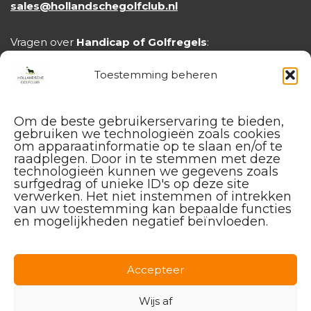
sales@hollandschegolfclub.nl
Vragen over
Handicap of Golfregels
:
handicap@hollandschegolfclub.nl
Toestemming beheren
Om de beste gebruikerservaring te bieden,
gebruiken we technologieën zoals cookies
om apparaatinformatie op te slaan en/of te
raadplegen. Door in te stemmen met deze
technologieën kunnen we gegevens zoals
surfgedrag of unieke ID's op deze site
verwerken. Het niet instemmen of intrekken
van uw toestemming kan bepaalde functies
en mogelijkheden negatief beïnvloeden.
Facebook
Instagram
Linkedin
Accepteer
Wijs af