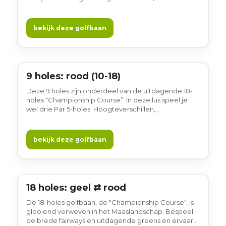
waterpartijen en strategisch geplaatste bunkers
zorgen voor uitdagende en karaktervolle 'signature'
holes.
bekijk deze golfbaan
9 holes: rood (10-18)
9 holes
Deze 9 holes zijn onderdeel van de uitdagende 18-
holes “Championship Course”. In deze lus speel je
wel drie Par 5-holes. Hoogteverschillen,
waterpartijen en strategisch geplaatste bunkers
zorgen voor uitdagende en karaktervolle 'signature'
holes.
bekijk deze golfbaan
18 holes: geel ⇄ rood
18 holes
De 18-holes golfbaan, de "Championship Course", is
glooiend verweven in het Maaslandschap. Bespeel
de brede fairways en uitdagende greens en ervaar