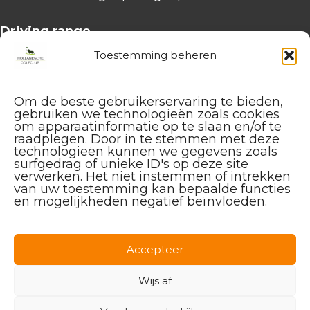
Driving range
Dagelijks 07:30 uur -19:45 uur
Toestemming beheren
Receptie
Maandag t/m vrijdag:
07.30 tot 17:00 uur
Om de beste gebruikerservaring te bieden,
gebruiken we technologieën zoals cookies
Weekend:
07:30 tot 15:30 uur
om apparaatinformatie op te slaan en/of te
raadplegen. Door in te stemmen met deze
Brasserie, lockers en bar
technologieën kunnen we gegevens zoals
surfgedrag of unieke ID's op deze site
Maandag t/m vrijdag:
11.00 tot 20:00 uur
verwerken. Het niet instemmen of intrekken
Weekend:
10:00 tot 20:00 uur
van uw toestemming kan bepaalde functies
en mogelijkheden negatief beïnvloeden.
Openingstijden Keuken:
Dagelijks van 11.00 tot 19.00 uur
Accepteer
Wijs af
Golfpark Maastricht International