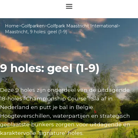
Home
>
Golfparken
>
Golfpark Maastricht International
>
Maastricht, 9 holes: geel (1-9)
9 holes: geel (1-9)
Deze 9 holes zijn onderdeel van de uitdagende
18-holes “Championship Course”. Sla af in
Nederland en putt je bal in België.
Hoogteverschillen, waterpartijen en strategisch
geplaatste bunkers zorgen voor uitdagende en
karaktervolle ‘signature’ holes.