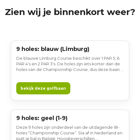
Zien wij je binnenkort weer?
9 holes: blauw (Limburg)
9 holes
De blauwe Limburg Course beschikt over 1 PAR 5, 6
PAR 4's en 2 PAR 3's. De holes zijn iets korter dan de
holes van de Championship Course, dus deze baan is
zeer geschikt voor beginnende golfers. Voor de
gevorderde golfer is deze baan een uitdaging. Dit
komt omdat je hier spatrecht met ijzers moet
bekijk deze golfbaan
kunnen slaan.
9 holes: geel (1-9)
9 holes
Deze 9 holes zijn onderdeel van de uitdagende 18-
holes “Championship Course”. Sla af in Nederland en
putt je bal in België. Hoogteverschillen,