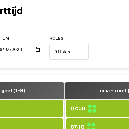
rttijd
ATUM
HOLES
 geel (1-9)
maa - rood 
07:00
07:10