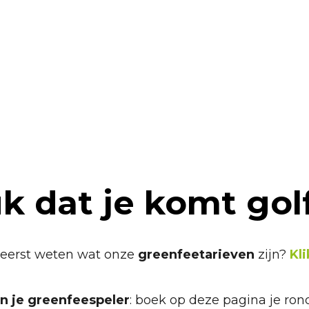
 starttijd – M
k dat je komt gol
e eerst weten wat onze
greenfeetarieven
zijn?
Kli
n je greenfeespeler
: boek op deze pagina je ron