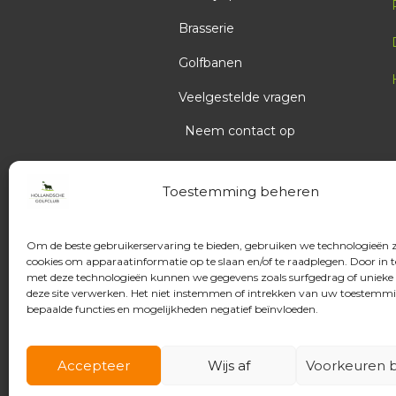
Brasserie
17:00
Golfbanen
Veelgestelde vragen
17:10
Neem contact op
17:20
Toestemming beheren
17:30
Om de beste gebruikerservaring te bieden, gebruiken we technologieën 
cookies om apparaatinformatie op te slaan en/of te raadplegen. Door in
17:40
met deze technologieën kunnen we gegevens zoals surfgedrag of unieke 
deze site verwerken. Het niet instemmen of intrekken van uw toestemm
bepaalde functies en mogelijkheden negatief beïnvloeden.
17:50
Accepteer
Wijs af
Voorkeuren b
18:00