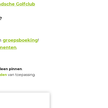
ndsche Golfclub
?
en
groepsboeking
!
ementen
.
lleen pinnen
.
rden
van toepassing.