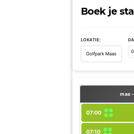
Boek je sta
LOKATIE:
D
maa -
07:00
07:10