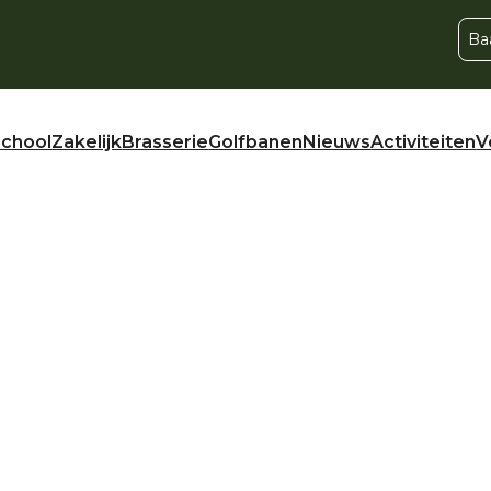
Ba
school
Zakelijk
Brasserie
Golfbanen
Nieuws
Activiteiten
V