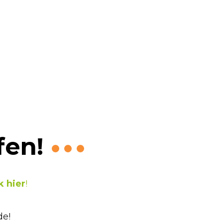
aastricht
fen!
k hier
!
de!