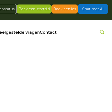
anstatus
Boek een starttijd
Boek een les
Chat met AI
eelgestelde vragen
Contact