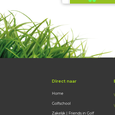
15:20
15:30
16:00
16:10
16:20
Direct naar
Home
16:40
Golfschool
16:50
Zakelijk | Friends in Golf