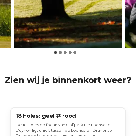
Zien wij je binnenkort weer?
18 holes: geel ⇄ rood
18 holes
De 18-holes golfbaan van Golfpark De Loonsche
Duynen ligt uniek tussen de Loonse en Drunense
Duinen en Landgoed Huis ter Heide. In dit