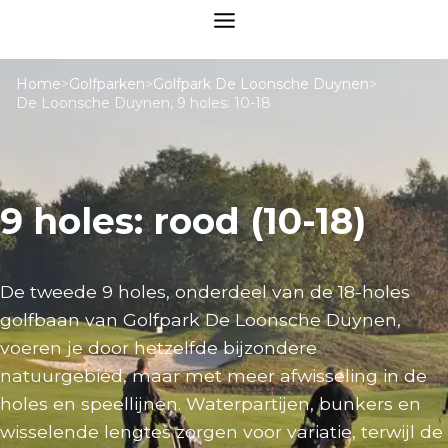
Home
>
Golfparken
>
Golfpark De Loonsche Duynen
>
De Loonsche Duynen, 9 holes: 10-18
9 holes: rood (10-18)
De tweede 9 holes, onderdeel van de 18-holes
golfbaan van Golfpark De Loonsche Duynen,
voeren je door hetzelfde bijzondere
natuurgebied, maar met meer afwisseling in de
holes en speellijnen. Waterpartijen, bunkers en
wisselende lengtes zorgen voor variatie, terwijl de