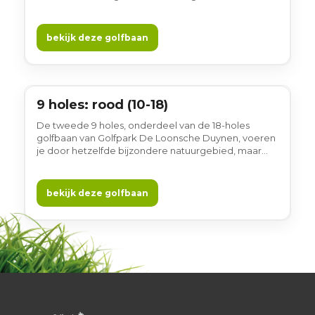
Loonse en Drunense Duinen en Landgoed Huis ter
Heide. Je speelt hier in alle rust, omringd door
bossen, heide en zandgronden. De natuurlijke opzet
bekijk deze golfbaan
en het open landschap maken deze lus prettig en
ontspannen om te spelen. Gewoon gezellig!
9 holes: rood (10-18)
9 holes
De tweede 9 holes, onderdeel van de 18-holes
golfbaan van Golfpark De Loonsche Duynen, voeren
je door hetzelfde bijzondere natuurgebied, maar
met meer afwisseling in de holes en speellijnen.
Waterpartijen, bunkers en wisselende lengtes
zorgen voor variatie, terwijl de natuur steeds het
bekijk deze golfbaan
decor blijft. Een ronde die blijft boeien. Gewoon
gezellig!