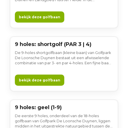
uitgestrekte natuurgebied van 95 hectare speel je
een baan die rust en ruimte ademt. Waterpartijen,
bunkers, bossen en afwisselende (soms langere)
bekijk deze golfbaan
holes zorgen voor variatie en uitdaging, terwijl het
natuurlijke landschap steeds de hoofdrol speelt.
Gewoon gezellig!
9 holes: shortgolf (PAR 3 | 4)
9 holes
De 9-holes shortgolfbaan (kleine baan) van Golfpark
De Loonsche Duynen bestaat uit een afwisselende
combinatie van par 3- en par 4-holes. Een fijne baan
om op een ontspannen manier kennis te maken met
golf, met net wat meer variatie. Ook voor ervaren
golfers is dit een prettige baan om aan het korte
bekijk deze golfbaan
spel te werken of even een losse ronde te spelen.
Gewoon gezellig!
9 holes: geel (1-9)
9 holes
De eerste 9 holes, onderdeel van de 18-holes
golfbaan van Golfpark De Loonsche Duynen, liggen
midden in het uitgestrekte natuurgebied tussen de