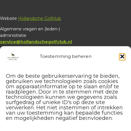
Website
Hollandsche Golfclub
Algemene vragen en (leden-)
administratie
service@hollandschegolfclub.nl
Vragen aan de
Golfschool
Toestemming beheren
over Golfstart, Themalessen, etc.
golfstart@hollandschegolfclub.nl
Om de beste gebruikerservaring te bieden,
Vragen aan
Sales & Events
:
gebruiken we technologieën zoals cookies
om apparaatinformatie op te slaan en/of te
085 – 44 44 455
raadplegen. Door in te stemmen met deze
sales@hollandschegolfclub.nl
technologieën kunnen we gegevens zoals
surfgedrag of unieke ID's op deze site
Vragen over
Handicap of Golfregels
:
verwerken. Het niet instemmen of intrekken
van uw toestemming kan bepaalde functies
handicap@hollandschegolfclub.nl
en mogelijkheden negatief beïnvloeden.
Golfclub De Loonsche Duynen