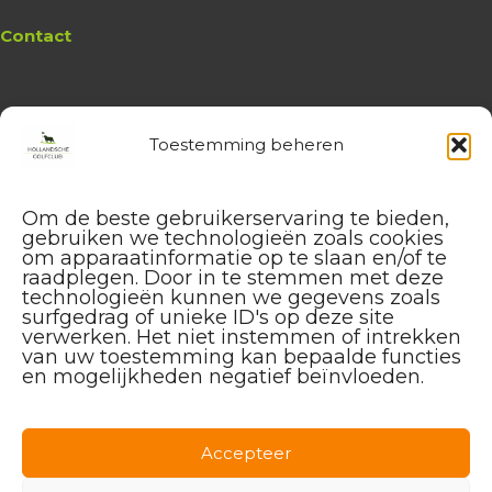
Contact
Toestemming beheren
Website
Hollandsche Golfclub
Algemene vragen en (leden-)
Om de beste gebruikerservaring te bieden,
administratie
gebruiken we technologieën zoals cookies
service@hollandschegolfclub.nl
om apparaatinformatie op te slaan en/of te
raadplegen. Door in te stemmen met deze
technologieën kunnen we gegevens zoals
Vragen aan de
Golfschool
surfgedrag of unieke ID's op deze site
over Golfstart, Themalessen, etc.
verwerken. Het niet instemmen of intrekken
golfstart@hollandschegolfclub.nl
van uw toestemming kan bepaalde functies
en mogelijkheden negatief beïnvloeden.
Vragen aan
Sales & Events
:
085 – 44 44 455
sales@hollandschegolfclub.nl
Accepteer
Vragen over
Handicap of Golfregels
: