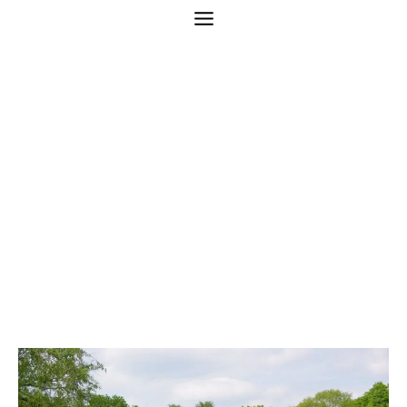
Leren golfen op
Golfpark De
Breuninkhof
(Apeldoorn &
omgeving)