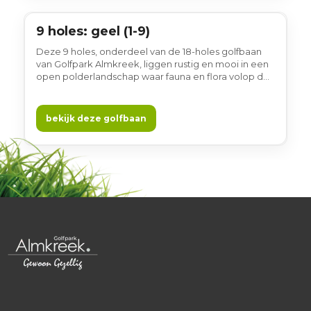
9 holes: geel (1-9)
9 holes
Deze 9 holes, onderdeel van de 18-holes golfbaan
van Golfpark Almkreek, liggen rustig en mooi in een
open polderlandschap waar fauna en flora volop de
ruimte krijgen. De goed onderhouden holes worden
gekenmerkt door fraaie waterpartijen en weidse
vergezichten, die zorgen voor een afwisselende en
bekijk deze golfbaan
prettige ronde. Een fijn rondje om te spelen,
gewoon gezellig.