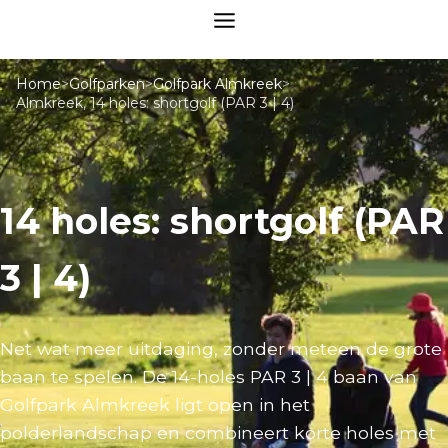
Home
>
Golfparken
>
Golfpark Almkreek
>
Almkreek, 14 holes: shortgolf (PAR 3 | 4)
14 holes: shortgolf (PAR
3 | 4)
Net wat meer uitdaging, zonder meteen de grote
baan te spelen. De 14-holes PAR 3 | 4 baan van
Golfpark Almkreek ligt open in het
polderlandschap en combineert korte holes met