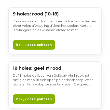
9 holes: rood (10-18)
9 holes
Deze lus slingert door het open polderlandschap en
biedt volop afwisseling tijdens het spelen. Korte en
iets langere holes wisselen elkaar af, met
waterpartijen en verrassende lijnen die elke ronde
leuk houden. Gewoon gezellig.
bekijk deze golfbaan
18 holes: geel ⇄ rood
18 holes
De 18-holes golfbaan van Golfpark Almkreek ligt
rustig en mooi in een open polderlandschap, waar
fauna en flora volop de ruimte krijgen. De goed
onderhouden baan wordt gekenmerkt door fraaie
waterpartijen en weidse vergezichten, die het spel
afwisselend en uitdagend maken voor golfers van
bekijk deze golfbaan
verschillend niveau. Kies zelf op welke lus je wilt
starten. Een prettige baan om te spelen, gewoon