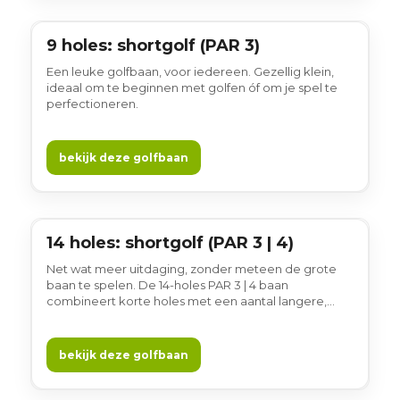
gezellig.
9 holes: shortgolf (PAR 3)
9 holes
Een leuke golfbaan, voor iedereen. Gezellig klein,
ideaal om te beginnen met golfen óf om je spel te
perfectioneren.
bekijk deze golfbaan
14 holes: shortgolf (PAR 3 | 4)
14 holes
Net wat meer uitdaging, zonder meteen de grote
baan te spelen. De 14-holes PAR 3 | 4 baan
combineert korte holes met een aantal langere,
uitdagendere holes ...
bekijk deze golfbaan