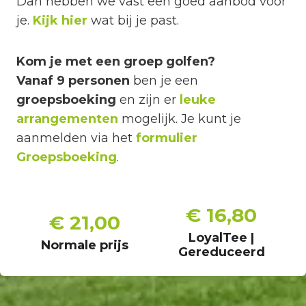
Dan hebben we vast een goed aanbod voor
je.
Kijk hier
wat bij je past.
Kom je met een groep golfen?
Vanaf 9 personen
ben je een
groepsboeking
en zijn er
leuke
arrangementen
mogelijk. Je kunt je
aanmelden via het
formulier
Groepsboeking
.
€ 16,80
€ 21,00
LoyalTee |
Normale prijs
Gereduceerd