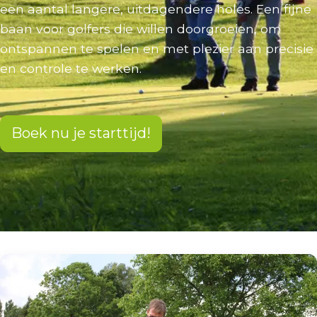
een aantal langere, uitdagendere holes. Een fijne
baan voor golfers die willen doorgroeien, om
ontspannen te spelen en met plezier aan precisie
en controle te werken.
Boek nu je starttijd!