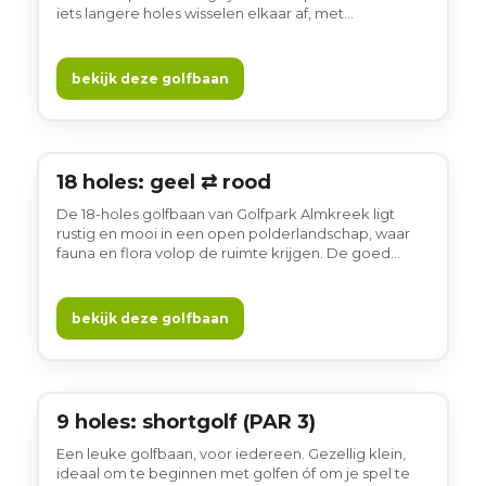
iets langere holes wisselen elkaar af, met
waterpartijen en verrassende lijnen die elke ronde
leuk houden. Gewoon gezellig.
bekijk deze golfbaan
18 holes: geel ⇄ rood
18 holes
De 18-holes golfbaan van Golfpark Almkreek ligt
rustig en mooi in een open polderlandschap, waar
fauna en flora volop de ruimte krijgen. De goed
onderhouden baan wordt gekenmerkt door fraaie
waterpartijen en weidse vergezichten, die het spel
afwisselend en uitdagend maken voor golfers van
bekijk deze golfbaan
verschillend niveau. Kies zelf op welke lus je wilt
starten. Een prettige baan om te spelen, gewoon
gezellig.
9 holes: shortgolf (PAR 3)
9 holes
Een leuke golfbaan, voor iedereen. Gezellig klein,
ideaal om te beginnen met golfen óf om je spel te