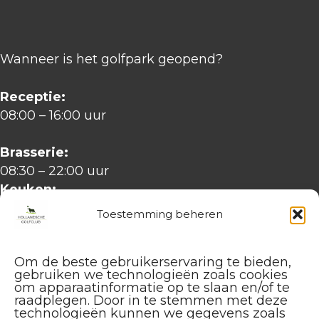
Wanneer is het golfpark geopend?
Receptie:
08:00 – 16:00 uur
Brasserie:
08:30 – 22:00 uur
Keuken:
11:00 – 21:00 uur
Toestemming beheren
Golfbaan
:
maandag t/m vrijdag:
Om de beste gebruikerservaring te bieden,
gebruiken we technologieën zoals cookies
08:00 – 21:30 uur
om apparaatinformatie op te slaan en/of te
raadplegen. Door in te stemmen met deze
zaterdag, zondag:
technologieën kunnen we gegevens zoals