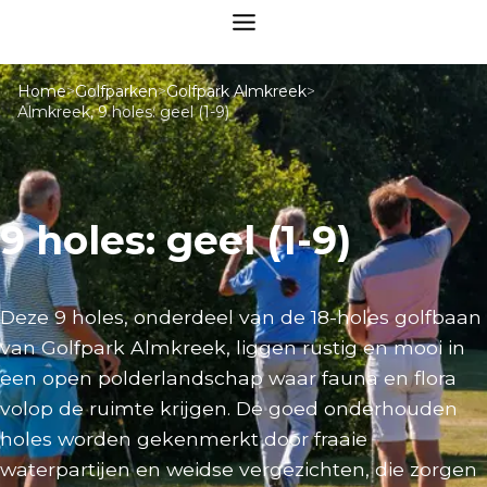
Home
>
Golfparken
>
Golfpark Almkreek
>
Almkreek, 9 holes: geel (1-9)
9 holes: geel (1-9)
Deze 9 holes, onderdeel van de 18-holes golfbaan
van Golfpark Almkreek, liggen rustig en mooi in
een open polderlandschap waar fauna en flora
volop de ruimte krijgen. De goed onderhouden
holes worden gekenmerkt door fraaie
waterpartijen en weidse vergezichten, die zorgen