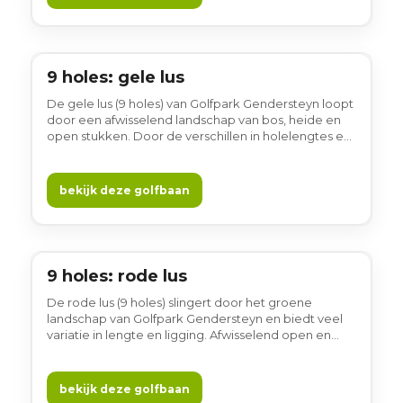
blauwe lus voelt ontspannen en vertrouwd, in een
gewoon gezellige Brabantse sfeer.
9 holes: gele lus
9 holes
De gele lus (9 holes) van Golfpark Gendersteyn loopt
door een afwisselend landschap van bos, heide en
open stukken. Door de verschillen in holelengtes en
ligging blijft iedere ronde verrassend. Een prettige
lus om ontspannen te spelen, met veel aandacht
voor rust en natuur, in een gewoon gezellige
bekijk deze golfbaan
Brabantse sfeer.
9 holes: rode lus
9 holes
De rode lus (9 holes) slingert door het groene
landschap van Golfpark Gendersteyn en biedt veel
variatie in lengte en ligging. Afwisselend open en
meer beschutte holes zorgen voor een fijne balans
tijdens het spelen. Een toegankelijke lus waar je
rustig kunt golfen en het landschap echt beleeft —
bekijk deze golfbaan
gewoon gezellig.