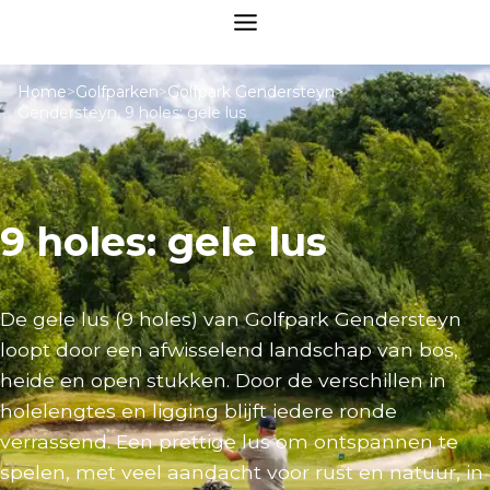
Home
>
Golfparken
>
Golfpark Gendersteyn
>
Gendersteyn, 9 holes: gele lus
9 holes: gele lus
De gele lus (9 holes) van Golfpark Gendersteyn
loopt door een afwisselend landschap van bos,
heide en open stukken. Door de verschillen in
holelengtes en ligging blijft iedere ronde
verrassend. Een prettige lus om ontspannen te
spelen, met veel aandacht voor rust en natuur, in