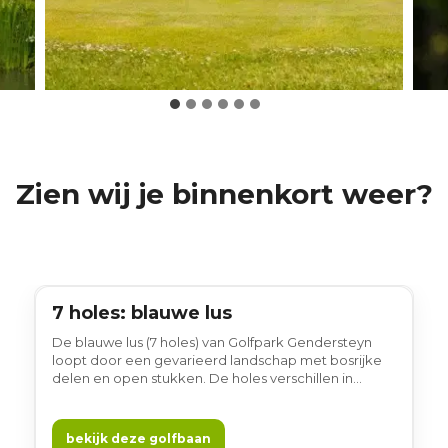
Zien wij je binnenkort weer?
7 holes: blauwe lus
7 holes
De blauwe lus (7 holes) van Golfpark Gendersteyn
loopt door een gevarieerd landschap met bosrijke
delen en open stukken. De holes verschillen in
lengte en ligging, waardoor het spel afwisselend
blijft. Een prettige lus om in alle rust te spelen en te
genieten van de natuurlijke omgeving. Golfen op de
bekijk deze golfbaan