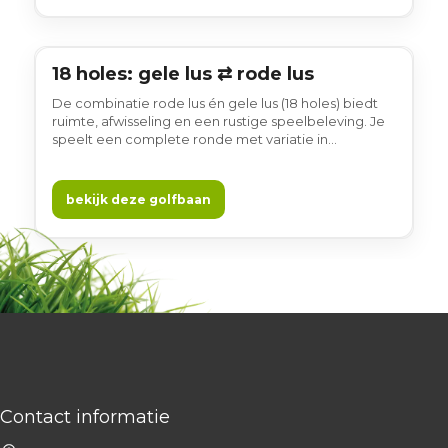
18 holes: gele lus ⇄ rode lus
18 holes
De combinatie rode lus én gele lus (18 holes) biedt
ruimte, afwisseling en een rustige speelbeleving. Je
speelt een complete ronde met variatie in
landschap en spel, zonder dat het zwaar aanvoelt.
Golfen op deze combinatie draait om genieten van
de omgeving, het spel en een gewoon gezellige
bekijk deze golfbaan
Brabantse sfeer.
Contact informatie