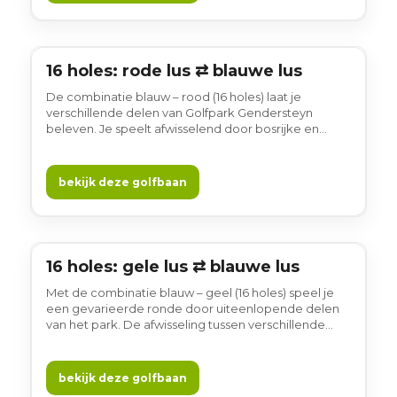
16 holes: rode lus ⇄ blauwe lus
16 holes
De combinatie blauw – rood (16 holes) laat je
verschillende delen van Golfpark Gendersteyn
beleven. Je speelt afwisselend door bosrijke en
open stukken, met variatie in lengte en ligging van
de holes. Een ronde die prettig blijft spelen en
waarin rust en landschap centraal staan. Golfen op
bekijk deze golfbaan
deze combinatie voelt ontspannen en gewoon
gezellig.
16 holes: gele lus ⇄ blauwe lus
16 holes
Met de combinatie blauw – geel (16 holes) speel je
een gevarieerde ronde door uiteenlopende delen
van het park. De afwisseling tussen verschillende
holetypes en omgevingen zorgt voor een prettige
flow tijdens het spelen. Een fijne keuze als je in alle
rust wilt golfen en wilt genieten van de groene
bekijk deze golfbaan
omgeving.