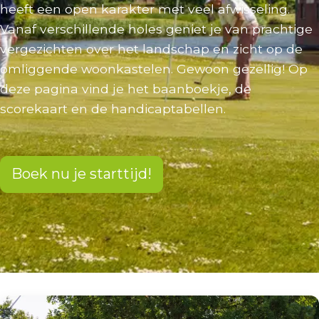
heeft een open karakter met veel afwisseling.
Vanaf verschillende holes geniet je van prachtige
vergezichten over het landschap en zicht op de
omliggende woonkastelen. Gewoon gezellig! Op
deze pagina vind je het baanboekje, de
scorekaart en de handicaptabellen.
Boek nu je starttijd!