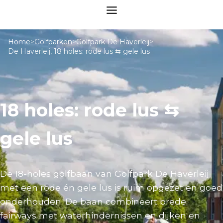
Home
>
Golfparken
>
Golfpark De Haverleij
>
De Haverleij, 18 holes: rode lus ⇆ gele lus
18 holes: rode lus ⇆
gele lus
De 18-holes golfbaan van Golfpark De Haverleij
met een rode én gele lus is ruim opgezet en goed
onderhouden. De baan combineert brede
fairways met waterhindernissen en dijken en