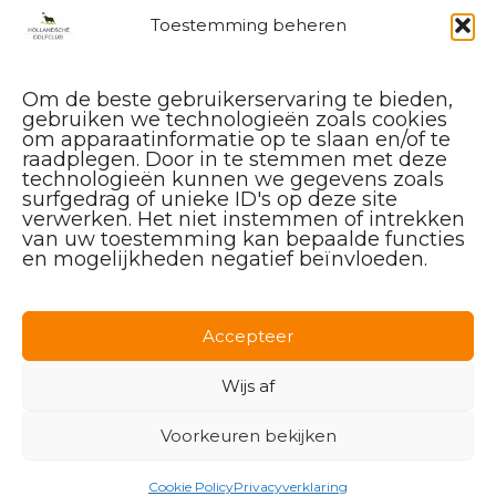
Toestemming beheren
Brasserie:
08:30 – 22:00 uur
Om de beste gebruikerservaring te bieden,
Keuken:
gebruiken we technologieën zoals cookies
om apparaatinformatie op te slaan en/of te
11:00 – 21:00 uur
raadplegen. Door in te stemmen met deze
technologieën kunnen we gegevens zoals
Golfbaan:
surfgedrag of unieke ID's op deze site
verwerken. Het niet instemmen of intrekken
08:00 – 16:00 uur
van uw toestemming kan bepaalde functies
en mogelijkheden negatief beïnvloeden.
Driving range:
08:00 – 20:00 uur
Accepteer
Wijs af
Golfpark De Haverleij
Voorkeuren bekijken
Privacy Policy
Terms of Service
Accessibility
Cookie Policy
Privacyverklaring