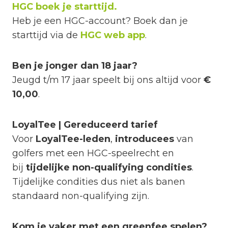
HGC boek je starttijd.
Heb je een HGC-account? Boek dan je
starttijd via de
HGC web app
.
Ben je jonger dan 18 jaar?
Jeugd t/m 17 jaar speelt bij ons altijd voor
€
10,00
.
LoyalTee | Gereduceerd tarief
Voor
LoyalTee-leden
,
introducees
van
golfers met een HGC-speelrecht en
bij
tijdelijke non-qualifying condities
.
Tijdelijke condities dus niet als banen
standaard non-qualifying zijn.
Kom je vaker met een greenfee spelen?