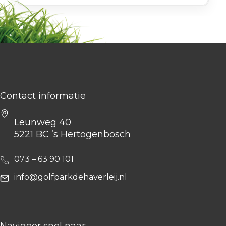
woonkastelen. Gewoon gezellig! Op deze pagina
vind je het baanboekje, de scorekaart en
handicaptabellen.
Contact informatie
Leunweg 40
5221 BC ’s Hertogenbosch
073 – 63 90 101
info@golfparkdehaverleij.nl