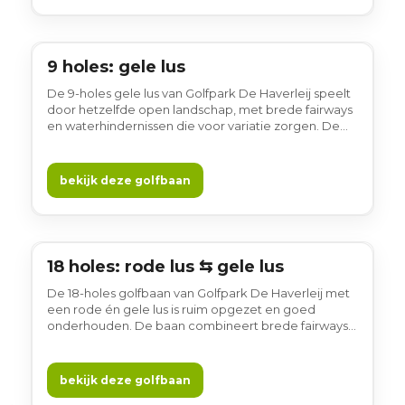
9 holes: gele lus
9 holes
De 9-holes gele lus van Golfpark De Haverleij speelt
door hetzelfde open landschap, met brede fairways
en waterhindernissen die voor variatie zorgen. De
combinatie van ruimte, dijken en zichtlijnen maakt
elke ronde prettig en afwisselend, met onderweg
fraaie uitzichten op de woonkastelen. Gewoon
bekijk deze golfbaan
gezellig!
18 holes: rode lus ⇆ gele lus
18 holes
De 18-holes golfbaan van Golfpark De Haverleij met
een rode én gele lus is ruim opgezet en goed
onderhouden. De baan combineert brede fairways
met waterhindernissen en dijken en heeft een open
karakter met veel afwisseling. Vanaf verschillende
holes geniet je van prachtige vergezichten over het
bekijk deze golfbaan
landschap en zicht op de omliggende