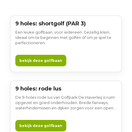
9 holes: shortgolf (PAR 3)
9 holes
Een leuke golfbaan, voor iedereen. Gezellig klein,
ideaal om te beginnen met golfen óf om je spel te
perfectioneren.
bekijk deze golfbaan
9 holes: rode lus
9 holes
De 9-holes rode lus van Golfpark De Haverleij is ruim
opgezet en goed onderhouden. Brede fairways,
waterhindernissen en dijken zorgen voor een open
en afwisselend spelverloop. Vanaf verschillende
holes heb je mooie vergezichten over het landschap
en zicht op de omliggende woonkastelen. Gewoon
bekijk deze golfbaan
gezellig!