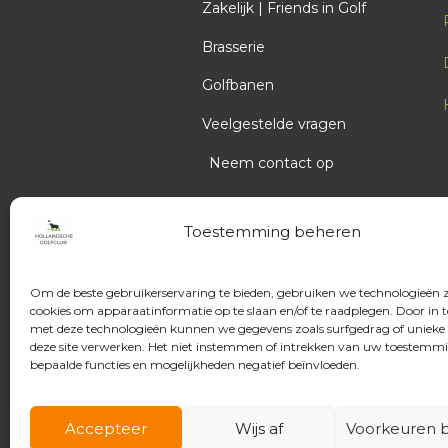
Zakelijk | Friends in Golf
Brasserie
Golfbanen
Veelgestelde vragen
Neem contact op
Toestemming beheren
Om de beste gebruikerservaring te bieden, gebruiken we technologieën 
cookies om apparaatinformatie op te slaan en/of te raadplegen. Door in
met deze technologieën kunnen we gegevens zoals surfgedrag of unieke 
deze site verwerken. Het niet instemmen of intrekken van uw toestemm
bepaalde functies en mogelijkheden negatief beïnvloeden.
Accepteer
Wijs af
Voorkeuren b