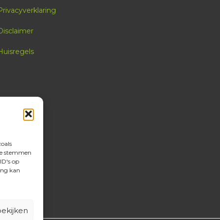
Privacyverklaring
Disclaimer
Huisregels
zoals
 te stemmen
ID's op
ing kan
ekijken