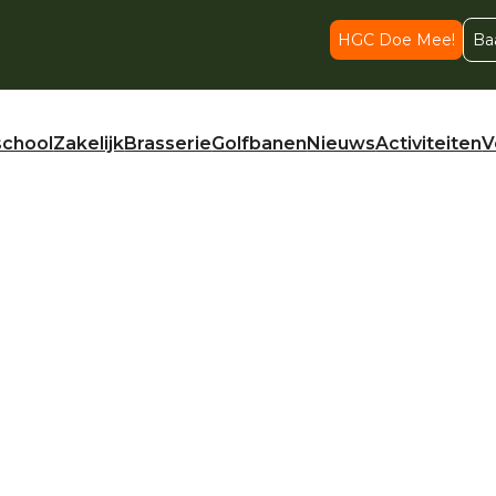
HGC Doe Mee!
Ba
school
Zakelijk
Brasserie
Golfbanen
Nieuws
Activiteiten
V