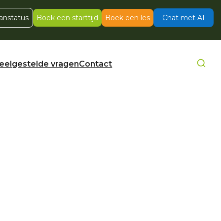
anstatus
Boek een starttijd
Boek een les
Chat met AI
eelgestelde vragen
Contact