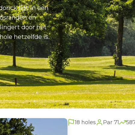
onck ligt in een
bosranden en
lingert door het
hole hetzelfde is.
18 holes
Par 71
58