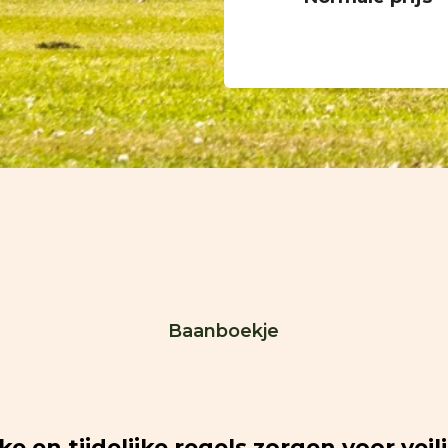
Baanboekje
e en tijdelijke regels zorgen voor veili