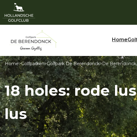
Home
Gol
Home
>
Golfparken
>
Golfpark De Berendonck
>
De Berendonck, 1
18 holes: rode lu
lus