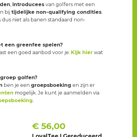
eden
,
introducees
van golfers met een
n bij
tijdelijke non-qualifying condities
.
es dus niet als banen standaard non-
t een greenfee spelen?
st een goed aanbod voor je.
Kijk hier
wat
groep golfen?
n
ben je een
groepsboeking
en zijn er
enten
mogelijk. Je kunt je aanmelden via
roepsboeking
.
€ 56,00
LoyalTee | Gereduceerd