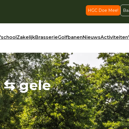
HGC Doe Mee!
Ba
fschool
Zakelijk
Brasserie
Golfbanen
Nieuws
Activiteiten
8 holes: rode lus ⇆ gele lus
s ⇆ gele