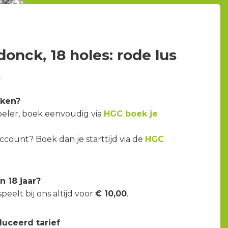
onck, 18 holes: rode lus
s
eken?
peler, boek eenvoudig via
HGC boek je
count? Boek dan je starttijd via de
HGC
n 18 jaar?
peelt bij ons altijd voor
€ 10,00
.
duceerd tarief