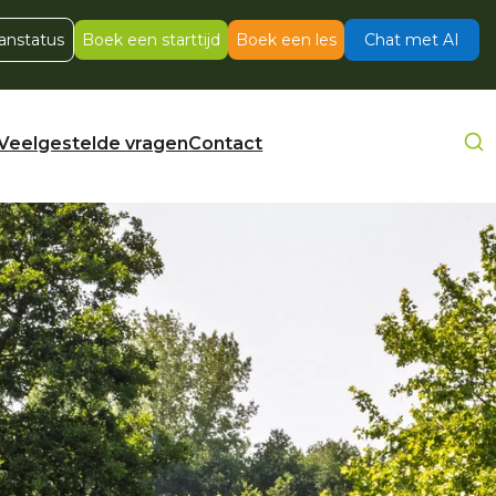
anstatus
Boek een starttijd
Boek een les
Chat met AI
Veelgestelde vragen
Contact