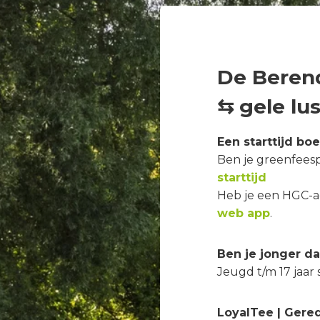
De Berend
⇆ gele lu
Een starttijd bo
Ben je greenfees
starttijd
Heb je een HGC-ac
web app
.
Ben je jonger da
Jeugd t/m 17 jaar s
LoyalTee | Gere