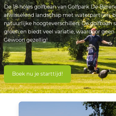
De 18-holes golfbaan van Golfpark De Berend
afwisselend landschap met waterpartijen, 
natuurlijke hoogteverschillen. De golfbaan s
groen en biedt veel variatie, waardoor geen 
Gewoon gezellig!
Boek nu je starttijd!