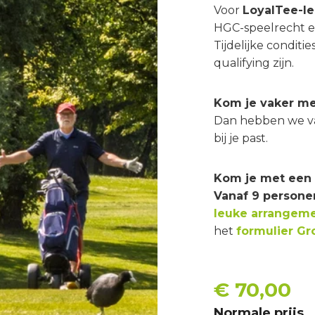
Voor
LoyalTee-l
HGC-speelrecht e
Tijdelijke conditi
qualifying zijn.
Kom je vaker me
Dan hebben we va
bij je past.
Kom je met een 
Vanaf 9 persone
leuke arrangem
het
formulier G
€ 70,00
Normale prijs