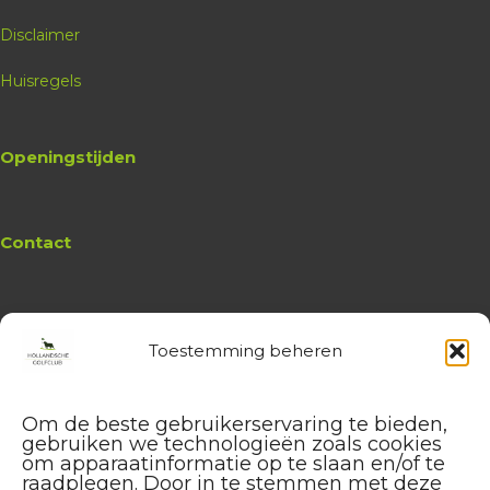
Disclaimer
Huisregels
Openingstijden
Contact
Toestemming beheren
Website
Hollandsche Golfclub
Algemene vragen en (leden-)
Om de beste gebruikerservaring te bieden,
administratie
gebruiken we technologieën zoals cookies
service@hollandschegolfclub.nl
om apparaatinformatie op te slaan en/of te
raadplegen. Door in te stemmen met deze