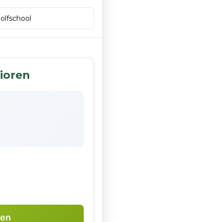
ioren
ken