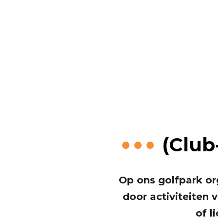
HGC D
(Club
Op ons golfpark org
door activiteiten 
of l