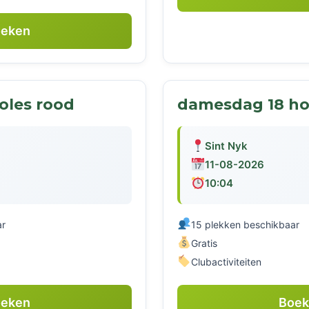
eken
oles rood
damesdag 18 hol
Sint Nyk
11-08-2026
10:04
ar
15 plekken beschikbaar
Gratis
Clubactiviteiten
eken
Boe