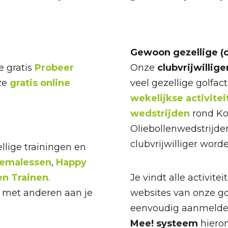
Gewoon gezellige (cl
 gratis
Probeer
Onze
clubvrijwillige
ze
gratis online
veel gezellige golfact
wekelijkse activitei
wedstrijden
rond Ko
Oliebollenwedstrijde
clubvrijwilliger word
lige trainingen en
emalessen
,
Happy
n Trainen
.
Je vindt alle activite
 met anderen aan je
websites van onze go
eenvoudig aanmelde
Mee! systeem
hieron