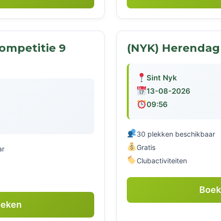
ompetitie 9
(NYK) Herendag
Sint Nyk
13-08-2026
09:56
30 plekken beschikbaar
Gratis
ar
Clubactiviteiten
Boe
eken