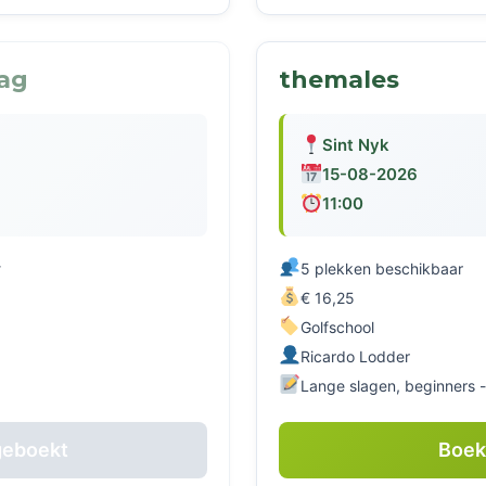
ag
themales
Sint Nyk
15-08-2026
11:00
r
5 plekken beschikbaar
€ 16,25
Golfschool
Ricardo Lodder
Lange slagen, beginners -
geboekt
Boe