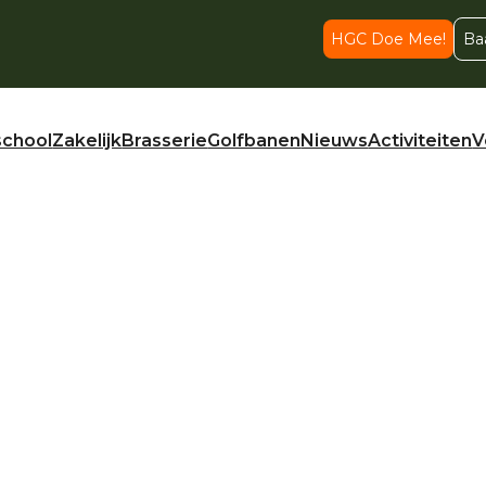
HGC Doe Mee!
Ba
school
Zakelijk
Brasserie
Golfbanen
Nieuws
Activiteiten
V