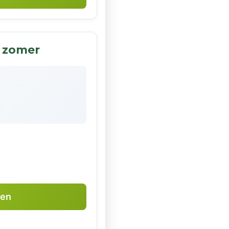
 zomer
ken