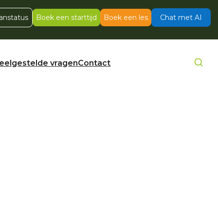
anstatus
Boek een starttijd
Boek een les
Chat met AI
eelgestelde vragen
Contact