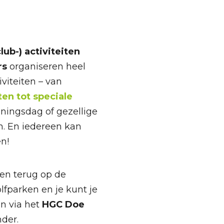
ub-) activiteiten
rs
organiseren heel
iviteiten – van
ten tot speciale
ningsdag of gezellige
n. En iedereen kan
en!
iten terug op de
lfparken en je kunt je
n via het
HGC Doe
der.