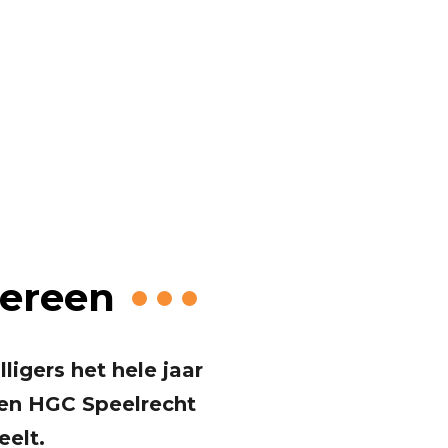
nt Nyk
dereen
ligers het hele jaar
 een HGC Speelrecht
eelt.