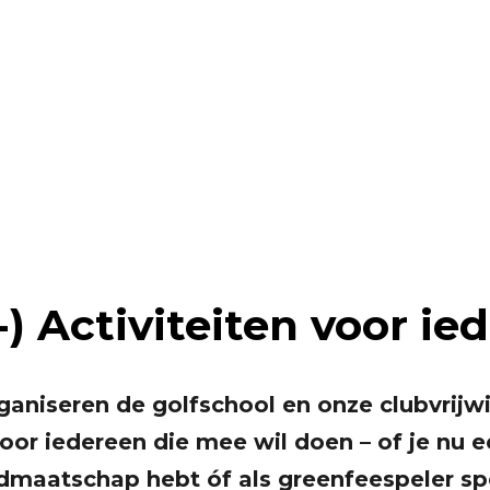
oe Mee! – Si
-) Activiteiten voor ie
aniseren de golfschool en onze clubvrijwil
voor iedereen die mee wil doen – of je nu
idmaatschap hebt óf als greenfeespeler sp