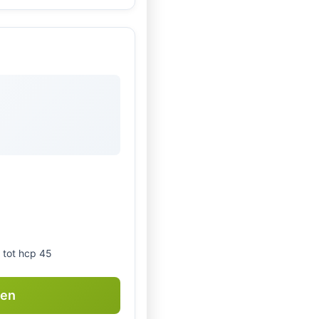
 tot hcp 45
ken