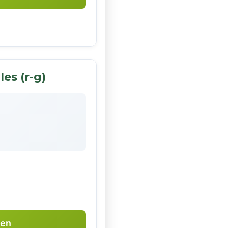
es (r-g)
ken