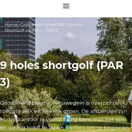
Home
>
Golfparken
>
ShortGolf Utrecht
>
ShortGolf Utrecht – PAR 3
9 holes shortgolf (PAR
3)
Onze PAR 3 baan in Nieuwegein is overzichtelijk,
toegankelijk en heerlijk groen. De afstanden zijn
kort, waardoor je vooral bezig bent met het spel
en weinig hoeft te lopen. Perfect om te beginnen