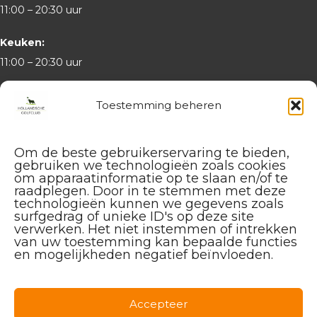
11:00 – 20:30 uur
Keuken:
11:00 – 20:30 uur
Zaterdag t/m maandag:
Toestemming beheren
Golfbaan & driving range:
tot 18:00 uur
Om de beste gebruikerservaring te bieden,
gebruiken we technologieën zoals cookies
om apparaatinformatie op te slaan en/of te
Hapje & Drankje:
raadplegen. Door in te stemmen met deze
10:00 – 17:30 uur
technologieën kunnen we gegevens zoals
surfgedrag of unieke ID's op deze site
verwerken. Het niet instemmen of intrekken
De laatste starttijd is een
van uw toestemming kan bepaalde functies
uur voor sluitingstijd
en mogelijkheden negatief beïnvloeden.
Accepteer