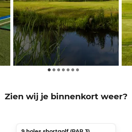
Zien wij je binnenkort weer?
9 holes shortgolf (PAR 3)
9 holes