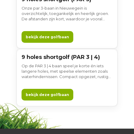
Onze par 3-baan in Nieuwegein is
overzichtelijk, toegankelijk en heerlijk groen.
De afstanden zijn kort, waardoor je vooral
bezig bent met het spel en weinig hoeft te
lopen. Perfect om te beginnen met golf, je
korte spel te verbeteren of ontspannen een
bekijk deze golfbaan
ronde te spelen. Laagdrempelig, vlak bij
Utrecht en gewoon gezellig.
9 holes shortgolf (PAR 3 | 4)
9 holes
Op de PAR 3 | 4 baan speel je korte én iets
langere holes, met speelse elementen zoals
waterhindernissen. Compact opgezet, rustig
gelegen en toch uitdagend. Ideaal voor wie
zijn spel verder wil ontwikkelen of een
complete ronde wil spelen zonder er uren
bekijk deze golfbaan
voor uit te trekken. Sportief, toegankelijk en
gewoon gezellig.